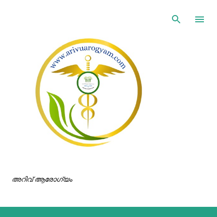
ഇതൊഴിവാക്കി പ്രധാന ഉള്ളടക്കത്തിലേക്ക് പോവുക
അറിവ് ആരോഗ്യം