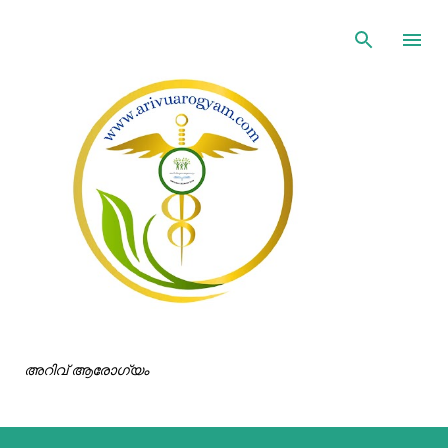
ഇതൊഴിവാക്കി പ്രധാന ഉള്ളടക്കത്തിലേക്ക് പോവുക
അറിവ് ആരോഗ്യം