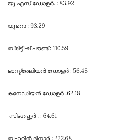
യു എസ്‌ ഡോളർ. : 83.92
യൂറൊ : 93.29
ബ്രിട്ടീഷ്‌ പൗണ്ട്‌ : 110.59
ഓസ്ട്രേലിയൻ ഡോളർ : 56.48
കനേഡിയൻ ഡോളർ :62.18
സിംഗപ്പൂർ . : 64.61
ബഹറിൻ ദിനാർ : 222.68