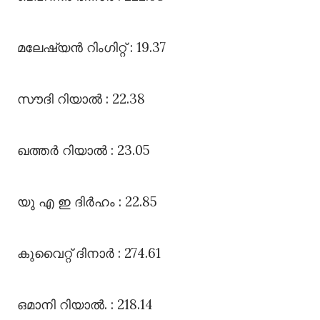
മലേഷ്യൻ റിംഗിറ്റ്‌ : 19.37
സൗദി റിയാൽ : 22.38
ഖത്തർ റിയാൽ : 23.05
യു എ ഇ ദിർഹം : 22.85
കുവൈറ്റ്‌ ദിനാർ : 274.61
ഒമാനി റിയാൽ. : 218.14