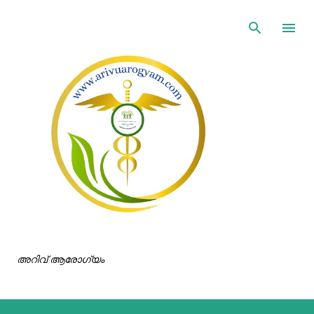
ഇതൊഴിവാക്കി പ്രധാന ഉള്ളടക്കത്തിലേക്ക് പോവുക
അറിവ് ആരോഗ്യം