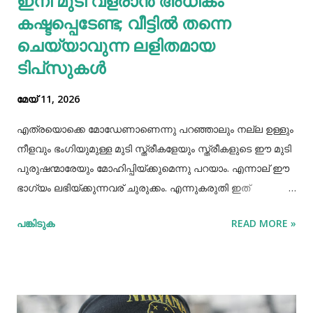
ഇനി മുടി വളരാൻ അധികം
കഷ്ടപ്പെടേണ്ട; വീട്ടിൽ തന്നെ
തുടർന്ന് അച്ഛനെ വീണ്ടും വിശദമായി ചോദ്യം ചെയ്തു.
തുടർന്ന് നടത...
ചെയ്യാവുന്ന ലളിതമായ
ടിപ്‌സുകൾ
മേയ് 11, 2026
എത്രയൊക്കെ മോഡേണാണെന്നു പറഞ്ഞാലും നല്ല ഉള്ളും
നീളവും ഭംഗിയുമുള്ള മുടി സ്ത്രീകളേയും സ്ത്രീകളുടെ ഈ മുടി
പുരുഷന്മാരേയും മോഹിപ്പിയ്ക്കുമെന്നു പറയാം. എന്നാല് ഈ
ഭാഗ്യം ലഭിയ്ക്കുന്നവര് ചുരുക്കം. എന്നുകരുതി ഇത്
അപ്രാപ്യമൊന്നുമല്ല. മുടി നല്ലപോലെ വളരാന്
പങ്കിടുക
READ MORE »
സഹായിക്കുന്ന ചില വഴികളെക്കുറിച്ചറിയൂ,മുടി വളര്‍ച്ചയ്ക്ക്
മുടിയുടെ ശരിയായ സംരക്ഷണവും അത്യാവശ്യം തന്നെ.
ഇതിലൊന്നാണ് മുടി ചീകുന്നതും. മുടി ചീകുമ്പോള്‍
തലയോടിലെ രക്തപ്രവാഹം വര്‍ദ്ധിക്കും എന്നാല്‍ മുടി
ചീകുന്നത് ശരിയായ രീതിയിലല്ലെങ്കില്‍ മുടി ജട പിടിക്കാനും