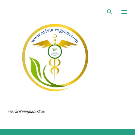
ഇതൊഴിവാക്കി പ്രധാന ഉള്ളടക്കത്തിലേക്ക് പോവുക
അറിവ് ആരോഗ്യം