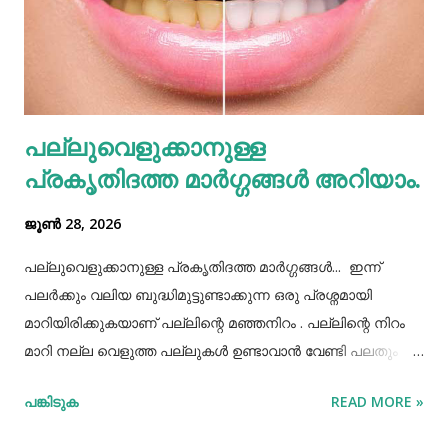
കൊണ്ടുവന്ന ഭക്ഷണം നമ്മൾ നമ്മുടെ പാത്രത്തിലേക്ക് ധൃതി
കൂട്ടി എടുത്തിട്ട് കഴിച്ചു തീർക്കുന്നതും ഒരിക്കലും ശരിയായ
രീതിയല്ല. ഇത് മറ്റുള്ളവർക്ക് നമ്മളെക്കുറിച്ച് വളരെ
തെറ്റിദ്ധാരണ ഉണ്ടാക്കാൻ കാരണമായിത്തീരും. അതുപോലെ
വെള്ളം പോലെയുള്ള സാധനങ്ങൾ ഒരു പാത്രത്തിൽ
പല്ലുവെളുക്കാനുള്ള
കൊണ്ടുവച്ചാൽ അത് അപ്പാടെ കുടിക്കാതെ മറ്റുള്ളവർക്ക്
പ്രകൃതിദത്ത മാര്‍ഗ്ഗങ്ങള്‍ അറിയാം.
കൂട...
ജൂൺ 28, 2026
പല്ലുവെളുക്കാനുള്ള പ്രകൃതിദത്ത മാര്‍ഗ്ഗങ്ങള്‍... ഇന്ന്
പലർക്കും വലിയ ബുദ്ധിമുട്ടുണ്ടാക്കുന്ന ഒരു പ്രശ്നമായി
മാറിയിരിക്കുകയാണ് പല്ലിന്റെ മഞ്ഞനിറം . പല്ലിന്റെ നിറം
മാറി നല്ല വെളുത്ത പല്ലുകൾ ഉണ്ടാവാൻ വേണ്ടി പലതും
ചെയ്തു നോക്കിയിട്ടും പരാജയപ്പെട്ടവർ ഏറെയാണ്.
പങ്കിടുക
READ MORE »
പല്ലിന്‍റെ മഞ്ഞനിറം മാറ്റാന്‍ പല മാര്‍ഗ്ഗങ്ങളും
പ്രയോഗിക്കാറുണ്ട്. ദോഷങ്ങളൊന്നുമില്ലാതെ പല്ലിന്