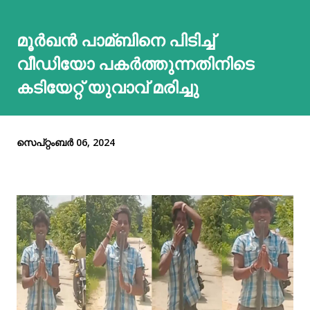
മൂർഖൻ പാമ്ബിനെ പിടിച്ച്‌
വീഡിയോ പകർത്തുന്നതിനിടെ
കടിയേറ്റ് യുവാവ് മരിച്ചു
സെപ്റ്റംബർ 06, 2024