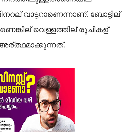
നറല് വാട്ടറാണെന്നാണ്. ബോട്ടില്
ലാണെങ്കില് വെള്ളത്തില് രുചികള്
 അര്ത്ഥമാക്കുന്നത്.