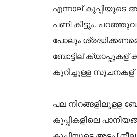
എന്നാല് കുപ്പിയുടെ അടപ
പണി കിട്ടും. പറഞ്ഞു
പോലും ശ്രദ്ധിക്കണമെ
ബോട്ടില് ക്യാപ്പുകള് 
കുറിച്ചുള്ള സൂചനകള് ന
പല നിറങ്ങളിലുള്ള ബോട
കുപ്പികളിലെ പാനീയങ്
കുപ്പിയുടെ അടപ്പ് നീ