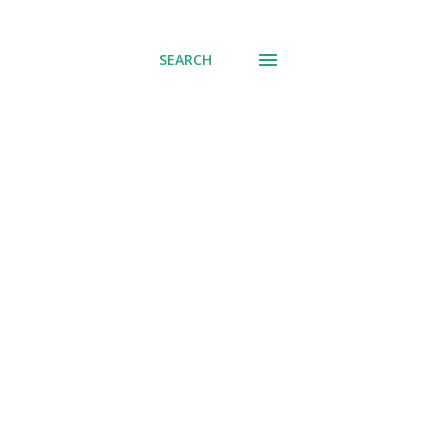
് പോവുക
SEARCH