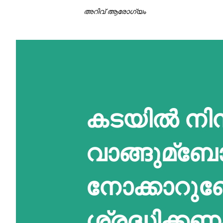
അറിവ് ആരോഗ്യം
കടയില്‍ നിന്
വാങ്ങുമ്ബോള
നോക്കാറുണ്ട
ശ്രദ്ധിക്കണ