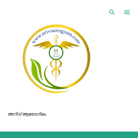
ഇതൊഴിവാക്കി പ്രധാന ഉള്ളടക്കത്തിലേക്ക് പോവുക
അറിവ് ആരോഗ്യം