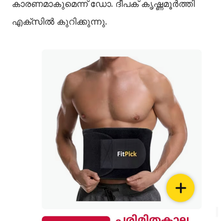
കാരണമാകുമെന്ന് ഡോ. ദീപക് കൃഷ്ണമൂർത്തി
എക്സില്‍ കുറിക്കുന്നു.