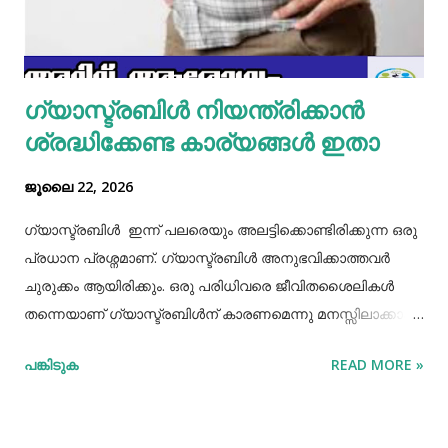
മല്ലിയില എന്നിവ ചേർത്തൊരു മിക്സ്‌ തയാറാക്കാം. ഇനി
ഒരു പാനിൽ കുറച്ച് നെയ്യ് തടവിയ ശേഷം അതിൽ തയാ...
ഗ്യാസ്ട്രബിൾ നിയന്ത്രിക്കാൻ
ശ്രദ്ധിക്കേണ്ട കാര്യങ്ങൾ ഇതാ
ജൂലൈ 22, 2026
ഗ്യാസ്ട്രബിൾ ഇന്ന് പലരെയും അലട്ടിക്കൊണ്ടിരിക്കുന്ന ഒരു
പ്രധാന പ്രശ്നമാണ്. ഗ്യാസ്ട്രബിൾ അനുഭവിക്കാത്തവർ
ചുരുക്കം ആയിരിക്കും. ഒരു പരിധിവരെ ജീവിതശൈലികൾ
തന്നെയാണ് ഗ്യാസ്ട്രബിൾന് കാരണമെന്നു മനസ്സിലാക്കാം.
തെറ്റായ ആഹാരരീതികൾ, രാത്രി വൈകിയുള്ള ഭക്ഷണം
പങ്കിടുക
READ MORE »
കഴിക്കൽ, ഭക്ഷണം ചവച്ചരച്ച് കഴിക്കാതിരിക്കൽ, വിശപ്പും
ദാഹവും നോക്കി ഭക്ഷണവും വെള്ളവും കഴിക്കാതിരിക്കൽ, ചില
രാസ മരുന്നുകളുടെ ഉപയോഗങ്ങൾ തുടങ്ങിയ പല