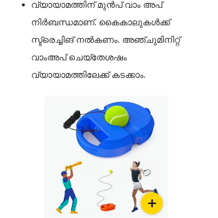
വ്യായാമത്തിന് മുൻപ് വാം അപ്
നിർബന്ധമാണ്. കൈകാലുകള്‍ക്ക്
സ്ട്രെച്ചിങ് നല്‍കണം. അഞ്ചുമിനിറ്റ്
വാംഅപ് ചെയ്തേശഷം
വ്യായാമത്തിലേക്ക് കടക്കാം.