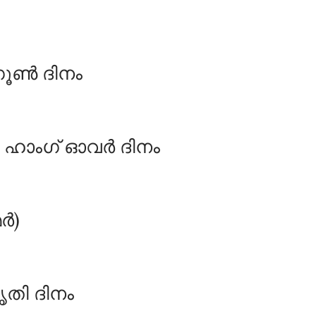
ഗൂൺ ദിനം
ഹാംഗ് ഓവർ ദിനം
ർ)
കൃതി ദിനം