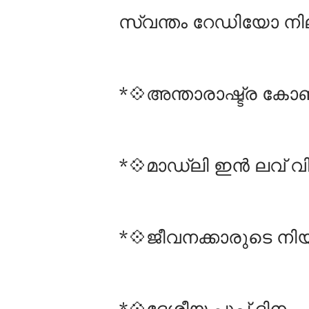
സ്വന്തം റേഡിയോ നില
*💠അന്താരാഷ്ട്ര കോണ്
*💠മാഡ്ലി ഇൻ ലവ് വി
*💠ജീവനക്കാരുടെ 
*💠ദേശീയ പൂപ്പ് ദിനം