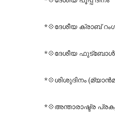
*💠ദേശീയ ക്രാബ് റം
*💠ദേശീയ ഫുട്ബോൾ 
*💠ശിശുദിനം (മ്യാൻമ
*💠അന്താരാഷ്ട്ര പ്ര