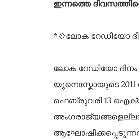
ഇന്നത്തെ ദിവസത്തിന്
*💠ലോക റേഡിയോ ദി
ലോക റേഡിയോ ദിനം ഫ
യുനെസ്കോയുടെ 201
ഫെബ്രുവരി 13 ഐക്
അംഗരാജ്യങ്ങളെല്ല
ആഘോഷിക്കപ്പെടുന്നത