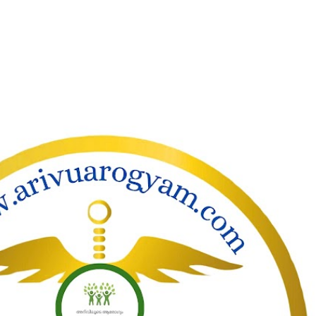
ാക്കി പ്രധാന ഉള്ളടക്കത്തിലേക്ക