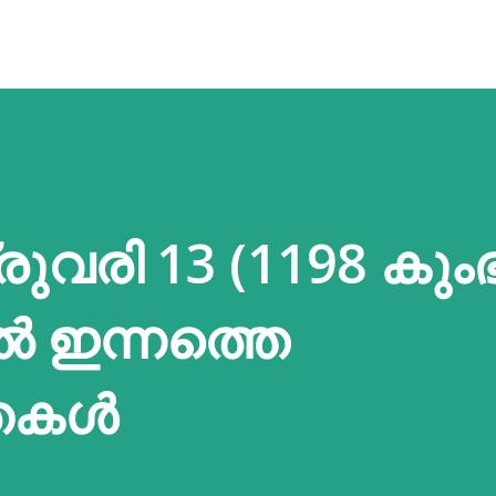
ുവരി 13 (1198 കുംഭ
ൽ ഇന്നത്തെ
കതകൾ