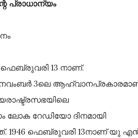
റെ പ്രാധാന്യം
നം
െബ്രുവരി 13 നാണ്.
1 നവംബർ 3ലെ ആഹ്വാനപ്രകാരമാണ
യരാഷ്ട്രസഭയിലെ
ാം ലോക റേഡിയോ ദിനമായി
്. 1946 ഫെബ്രുവരി 13നാണ് യു എ