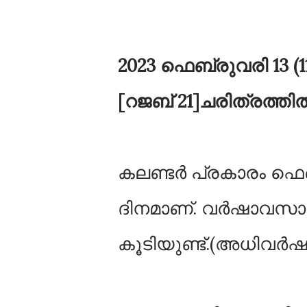
2023 ഫെബ്രുവരി 13 (11
[റജബ് 21]ചരിത്രത്
കലണ്ടർ പ്രകാരം ഫെബ
ദിനമാണ്‌. വർഷാവസാന
കൂടിയുണ്ട്.(അധിവർഷങ