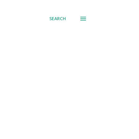
് പോവുക
SEARCH