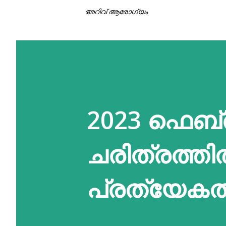
അറിവ് ആരോഗ്യം
2023 ഫെബ്ര
ചരിത്രത്തി
പ്രത്യേ