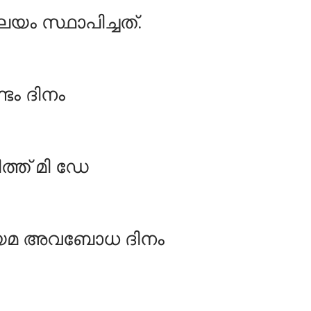
യം സ്ഥാപിച്ചത്.
ടം ദിനം
ത്ത് മി ഡേ
നിയമ അവബോധ ദിനം