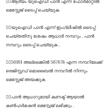
👉🏻ആദ്യം യുഐഡി പാൻ എന്ന ഫോർമാറ്റിൽ
മെസ്സേജ് ടൈപ്പ് ചെയ്യുക
👉🏻യുഐഡി പാൻ എന്ന് ഇംഗ്ലീഷിൽ ടൈപ്പ്
ചെയ്തതിനു ശേഷം ആധാർ നമ്പറും , പാൻ
നമ്പറും ടൈപ്പ് ചെയ്യുക .
👉🏻56161 അല്ലെങ്കിൽ 567678 എന്ന നമ്പറിലേക്ക്
രെജിസ്റ്റഡ് മൊബൈൽ നമ്പറിൽ നിന്നും
മെസ്സേജ് അയക്കുക
👉🏻പാൻ ആധാറുമായി കണക്ട് ആയാൽ
കൺഫർമഷൻ മെസ്സേജ് ലഭിക്കും .