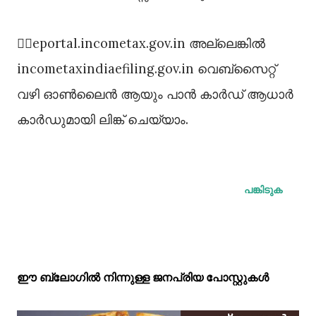
👉🏻eportal.incometax.gov.in അല്ലെങ്കിൽ
incometaxindiaefiling.gov.in വെബ്സൈറ്റ്
വഴി ഓൺലൈൻ ആയും പാൻ കാർഡ് ആധാർ
കാർഡുമായി ലിങ്ക് ചെയ്യാം.
പങ്കിടുക
ഈ ബ്ലോഗിൽ നിന്നുള്ള ജനപ്രിയ പോസ്റ്റുകള്‍‌