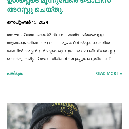
അറസ്റ്റു ചെയ്തു.
സെപ്റ്റംബർ 15, 2024
തമിഴനാട് തേനിയില്‍ 52 ദിവസം മാത്രം പ്രായമുള്ള
ആണ്‍കുഞ്ഞിനെ ഒരു ലക്ഷം രൂപക്ക് വില്‍പ്പന നടത്തിയ
കേസില്‍ അച്ഛൻ ഉള്‍പ്പെടെ മൂന്നുപേരെ പൊലീസ് അറസ്റ്റു
ചെയ്തു. തമിഴ്നാട് തേനി ജില്ലയിലെ ഉപ്പുക്കോട്ടയിലാണ്
സംഭവം. അച്ഛനും കുഞ്ഞിനെ വാങ്ങിയ ബോഡിനായ്ക്കന്നൂർ
പങ്കിടുക
READ MORE »
സ്വദേശികളായ ദമ്ബതികളുമാണ് അറസ്റ്റിലായത്. തേനി
ഉപ്പുക്കോട്ടയിലുള്ള ദമ്ബതികള്‍ക്ക് ജൂലൈമാസം 21 നാണ്
ആണ്‍കുട്ടി ജനിച്ചത്. കുഞ്ഞിൻറെ അമ്മ ചെറിയ തോതില്‍
മാനസിക ആസ്വാസ്ഥ്യമുള്ളയാളാണ്. അച്ഛൻ കൂടുതല്‍
സമയവും മദ്യലഹരിയിലും. തന്‍റെ കുഞ്ഞിനെ ഒരു ലക്ഷം
രൂപക്ക് വില്‍പ്പന നടത്തിയതായി അച്ഛൻ
മദ്യലഹരിയിലിരിക്കെ സമീപവാസികളിലൊരാളോട് പറഞ്ഞു.