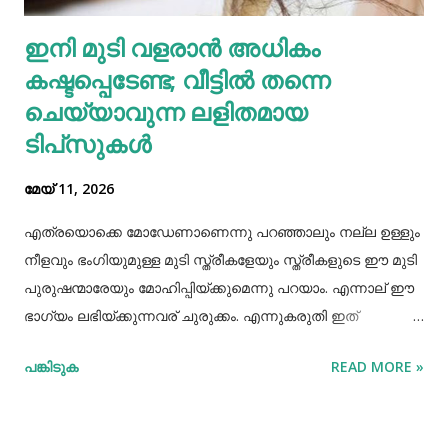
എല്ലാത്തരം തിനയും പോഷകസമൃദ്ധമാണെങ്കിലും, റാഗിക്ക്
ഇനി മുടി വളരാൻ അധികം
ചില പ്രത്യേക ഗുണങ്ങളുണ്ട്. റാഗി ഗ്ലൂറ്റൻ രഹിതവും
കഷ്ടപ്പെടേണ്ട; വീട്ടിൽ തന്നെ
പ്രോട്ടീനാൽ സമ്പുഷ്ടവുമാണ്. മറ്റ് തിനകളേക്കാൾ കൂടുതൽ
കാൽസ്യ...
ചെയ്യാവുന്ന ലളിതമായ
ടിപ്‌സുകൾ
മേയ് 11, 2026
എത്രയൊക്കെ മോഡേണാണെന്നു പറഞ്ഞാലും നല്ല ഉള്ളും
നീളവും ഭംഗിയുമുള്ള മുടി സ്ത്രീകളേയും സ്ത്രീകളുടെ ഈ മുടി
പുരുഷന്മാരേയും മോഹിപ്പിയ്ക്കുമെന്നു പറയാം. എന്നാല് ഈ
ഭാഗ്യം ലഭിയ്ക്കുന്നവര് ചുരുക്കം. എന്നുകരുതി ഇത്
അപ്രാപ്യമൊന്നുമല്ല. മുടി നല്ലപോലെ വളരാന്
പങ്കിടുക
READ MORE »
സഹായിക്കുന്ന ചില വഴികളെക്കുറിച്ചറിയൂ,മുടി വളര്‍ച്ചയ്ക്ക്
മുടിയുടെ ശരിയായ സംരക്ഷണവും അത്യാവശ്യം തന്നെ.
ഇതിലൊന്നാണ് മുടി ചീകുന്നതും. മുടി ചീകുമ്പോള്‍