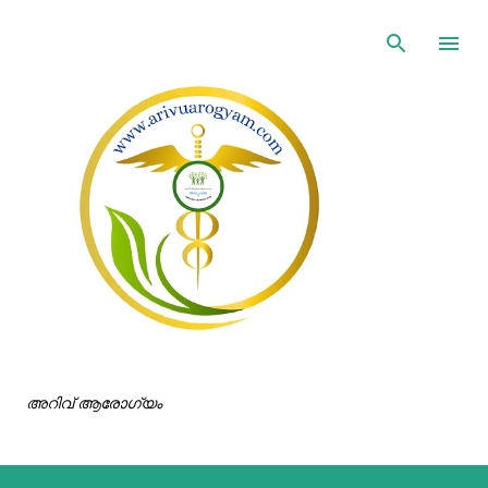
ഇതൊഴിവാക്കി പ്രധാന ഉള്ളടക്കത്തിലേക്ക് പോവുക
അറിവ് ആരോഗ്യം