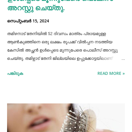
അറസ്റ്റു ചെയ്തു.
സെപ്റ്റംബർ 15, 2024
തമിഴനാട് തേനിയില്‍ 52 ദിവസം മാത്രം പ്രായമുള്ള
ആണ്‍കുഞ്ഞിനെ ഒരു ലക്ഷം രൂപക്ക് വില്‍പ്പന നടത്തിയ
കേസില്‍ അച്ഛൻ ഉള്‍പ്പെടെ മൂന്നുപേരെ പൊലീസ് അറസ്റ്റു
ചെയ്തു. തമിഴ്നാട് തേനി ജില്ലയിലെ ഉപ്പുക്കോട്ടയിലാണ്
സംഭവം. അച്ഛനും കുഞ്ഞിനെ വാങ്ങിയ ബോഡിനായ്ക്കന്നൂർ
പങ്കിടുക
READ MORE »
സ്വദേശികളായ ദമ്ബതികളുമാണ് അറസ്റ്റിലായത്. തേനി
ഉപ്പുക്കോട്ടയിലുള്ള ദമ്ബതികള്‍ക്ക് ജൂലൈമാസം 21 നാണ്
ആണ്‍കുട്ടി ജനിച്ചത്. കുഞ്ഞിൻറെ അമ്മ ചെറിയ തോതില്‍
മാനസിക ആസ്വാസ്ഥ്യമുള്ളയാളാണ്. അച്ഛൻ കൂടുതല്‍
സമയവും മദ്യലഹരിയിലും. തന്‍റെ കുഞ്ഞിനെ ഒരു ലക്ഷം
രൂപക്ക് വില്‍പ്പന നടത്തിയതായി അച്ഛൻ
മദ്യലഹരിയിലിരിക്കെ സമീപവാസികളിലൊരാളോട് പറഞ്ഞു.