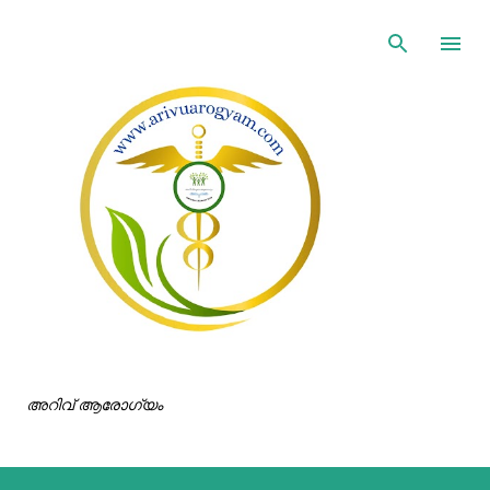
ഇതൊഴിവാക്കി പ്രധാന ഉള്ളടക്കത്തിലേക്ക് പോവുക
അറിവ് ആരോഗ്യം