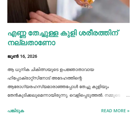
ആരോഗ്യമുള്ള വെളുത്ത പല്ലുകള്‍ നേടാനും തുളസി
സഹായിക്കും. ദന്തസംരക്ഷണത്തിന് തുളസി
ഉപയോഗിക്കുന്നത് മഞ്ഞ നിറമകറ്റി തിളക്കം നല്കാന്‍
എണ്ണ തേച്ചുള്ള കുളി ശരീരത്തിന്
മാത്രമല്ല മോണയിലെ രക്തസ്രാവം അല്ലെങ്കില്‍
നല്ലതാണോ
പ്യോറ...
ജൂൺ 16, 2026
ആ ധുനിക ചികിത്സയുടെ ഉപജ്ഞാതാവായ
ഹിപ്പോക്രാറ്റ്സിനോട് അദേഹത്തിന്റെ
ആരോഗ്യരഹസ്യമാരാഞ്ഞപ്പോള്‍ തേച്ചു കുളിയും
തേൻകുടിക്കലുമെന്നായിരുന്നു. വെളിപ്പെടുത്തല്‍. നമ്മുടെ
പഴമക്കാര്‍ ആരോഗ്യത്തോടെ ദീര്‍ഘായുസ്സ്
പങ്കിടുക
READ MORE »
അനുഭവിച്ചിരുന്നവരാണ്. അവര്‍ ആരോഗ്യത്തിനായി
ഏറെയൊന്നും ചെയ്തിരുന്നുമില്ല. അധ്വാനിച്ച്‌, നന്നായി
വിയര്‍ത്ത്, നന്നായി വിശന്നുഭക്ഷിക്കുന്നതിലും നിത്യവും