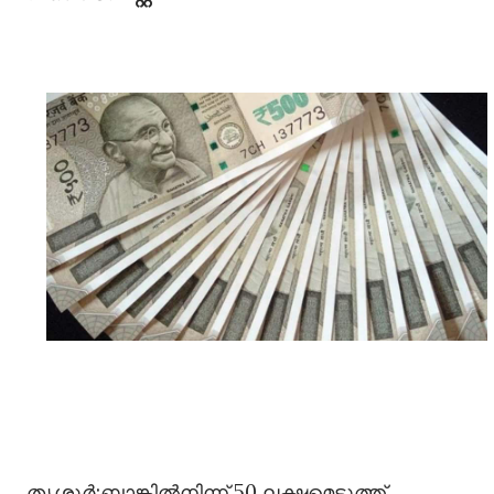
തൃശൂര്‍:ബാങ്കില്‍നിന്ന് 50 ലക്ഷമെടുത്ത്