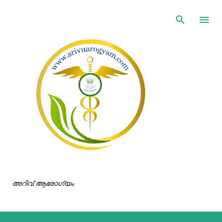
ഇതൊഴിവാക്കി പ്രധാന ഉള്ളടക്കത്തിലേക്ക് പോവുക
അറിവ് ആരോഗ്യം