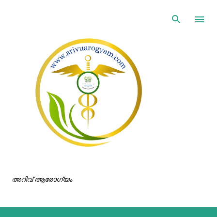
ഇതൊഴിവാക്കി പ്രധാന ഉള്ളടക്കത്തിലേക്ക് പോവുക
അറിവ് ആരോഗ്യം