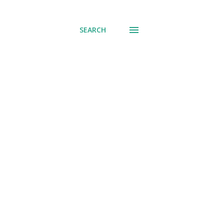
് പോവുക
SEARCH