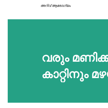
അറിവ് ആരോഗ്യം
വരും മണിക്
കാറ്റിനും മ