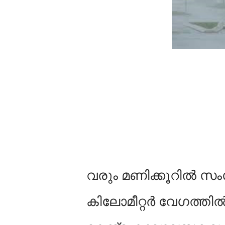
വരും മണിക്കൂറില്‍ സം
കിലോമീറ്റർ വേഗത്തില്