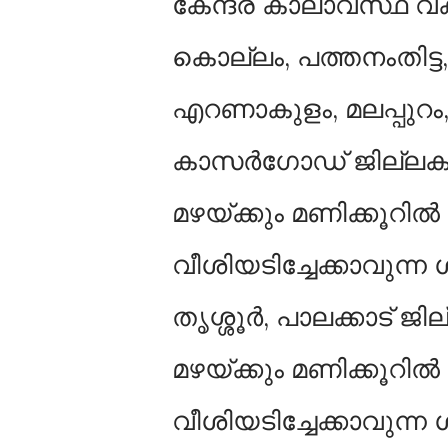
കേന്ദ്ര കാലാവസ്ഥ വകു
കൊല്ലം, പത്തനംതിട്ട,
എറണാകുളം, മലപ്പുറം, 
കാസർഗോഡ് ജില്ലകളില്‍
മഴയ്ക്കും മണിക്കൂറില
വീശിയടിച്ചേക്കാവുന്ന
തൃശ്ശൂര്‍, പാലക്കാട് ജി
മഴയ്ക്കും മണിക്കൂറില
വീശിയടിച്ചേക്കാവുന്ന