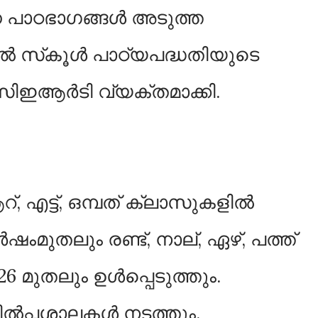
പാഠഭാഗങ്ങൾ അടുത്ത
സ്‌കൂൾ പാഠ്യപദ്ധതിയുടെ
‌സിഇആർടി വ്യക്തമാക്കി.
 ആറ്‌, എട്ട്‌, ഒമ്പത്‌ ക്ലാസുകളിൽ
തലും രണ്ട്, നാല്‌, ഏഴ്‌, പത്ത്‌
 മുതലും ഉൾപ്പെടുത്തും.
ൽപ്പശാലകൾ നടത്തും.