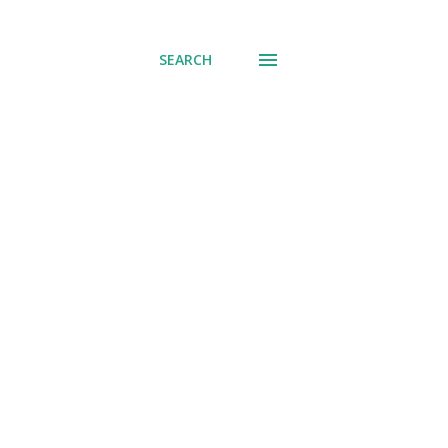
് പോവുക
SEARCH