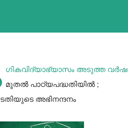
ം
ഗികവിദ്യാഭ്യാസം അടുത്ത വർഷ
മുതൽ പാഠ്യപദ്ധതിയിൽ ;
ോടതിയുടെ അഭിനന്ദനം