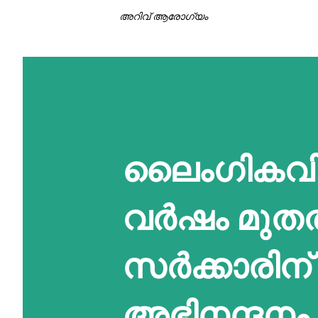
അറിവ് ആരോഗ്യം
ലൈംഗികവി
വർഷം മുതൽ
സർക്കാരിന
അഭിനന്ദനം