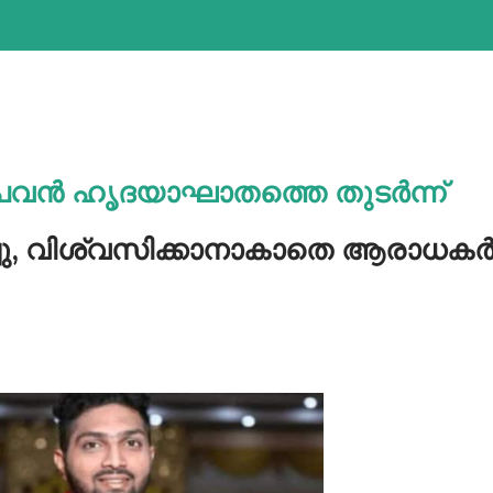
വൻ ഹൃദയാഘാതത്തെ തുടര്‍ന്ന്
്ചു, വിശ്വസിക്കാനാകാതെ ആരാധകര്