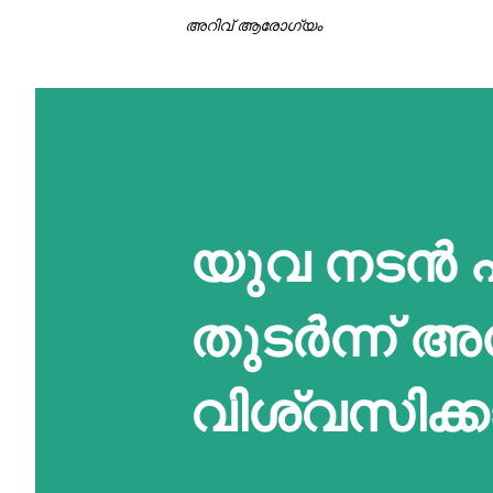
അറിവ് ആരോഗ്യം
യുവ നടൻ 
തുടര്‍ന്ന് അന
വിശ്വസിക്