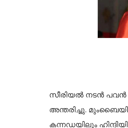
സീരിയല്‍ നടൻ പവൻ 
അന്തരിച്ചു. മുംബൈയില
കന്നഡയിലും ഹിന്ദിയ