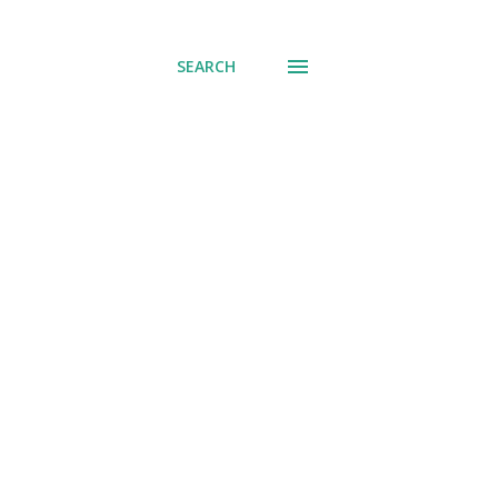
് പോവുക
SEARCH