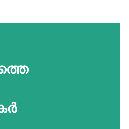
്തെ
്‍