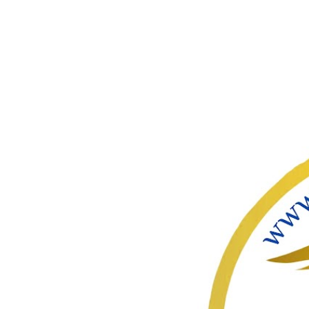
ഇതൊഴിവ