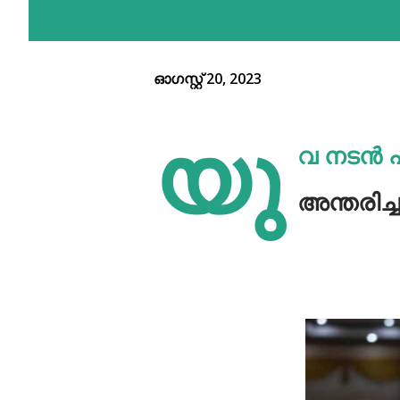
ഓഗസ്റ്റ് 20, 2023
യു
വ നടൻ പ
അന്തരിച