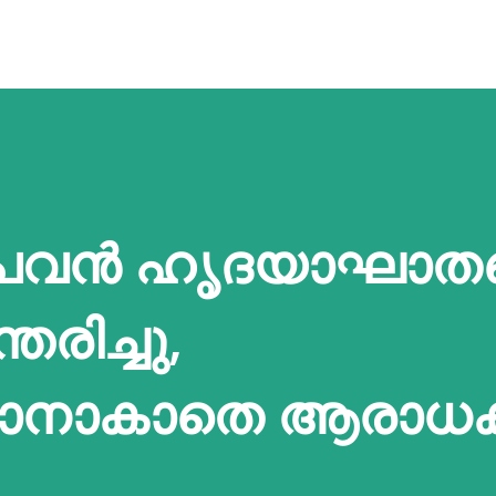
പവൻ ഹൃദയാഘാതത
്തരിച്ചു,
കാനാകാതെ ആരാധകര