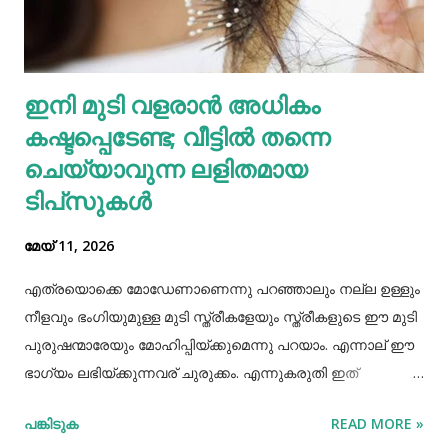
മധുരയിലുള്ള ബന്ധുവിന് കുട്ടികളില്ലാത്തതിനാല്‍
വളർത്താൻ ഏല്‍പ്പിച്ചുവെന്നാണ് അച്ഛൻ പൊലീസിനോട്
ആദ്യം പറഞ്ഞത്. പോലീസ് മധുരയിലെത്തി പരിശോധന
ഇനി മുടി വളരാൻ അധികം
നടത്തിയെങ്കിലും കുഞ്ഞ് അവിടെയില്ലെന്ന് കണ്ടെത്തി.
കഷ്ടപ്പെടേണ്ട; വീട്ടിൽ തന്നെ
തുടർന്ന് അച്ഛനെ വീണ്ടും വിശദമായി ചോദ്യം ചെയ്തു.
തുടർന്ന് നടത...
ചെയ്യാവുന്ന ലളിതമായ
ടിപ്‌സുകൾ
മേയ് 11, 2026
എത്രയൊക്കെ മോഡേണാണെന്നു പറഞ്ഞാലും നല്ല ഉള്ളും
നീളവും ഭംഗിയുമുള്ള മുടി സ്ത്രീകളേയും സ്ത്രീകളുടെ ഈ മുടി
പുരുഷന്മാരേയും മോഹിപ്പിയ്ക്കുമെന്നു പറയാം. എന്നാല് ഈ
ഭാഗ്യം ലഭിയ്ക്കുന്നവര് ചുരുക്കം. എന്നുകരുതി ഇത്
അപ്രാപ്യമൊന്നുമല്ല. മുടി നല്ലപോലെ വളരാന്
പങ്കിടുക
READ MORE »
സഹായിക്കുന്ന ചില വഴികളെക്കുറിച്ചറിയൂ,മുടി വളര്‍ച്ചയ്ക്ക്