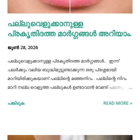
തെറ്റിദ്ധാരണ ഉണ്ടാക്കാൻ കാരണമായിത്തീരും. അതുപോലെ
വെള്ളം പോലെയുള്ള സാധനങ്ങൾ ഒരു പാത്രത്തിൽ
പല്ലുവെളുക്കാനുള്ള
കൊണ്ടുവച്ചാൽ അത് അപ്പാടെ കുടിക്കാതെ മറ്റുള്ളവർക്ക്
പ്രകൃതിദത്ത മാര്‍ഗ്ഗങ്ങള്‍ അറിയാം.
കൂട...
ജൂൺ 28, 2026
പല്ലുവെളുക്കാനുള്ള പ്രകൃതിദത്ത മാര്‍ഗ്ഗങ്ങള്‍... ഇന്ന്
പലർക്കും വലിയ ബുദ്ധിമുട്ടുണ്ടാക്കുന്ന ഒരു പ്രശ്നമായി
മാറിയിരിക്കുകയാണ് പല്ലിന്റെ മഞ്ഞനിറം . പല്ലിന്റെ നിറം
മാറി നല്ല വെളുത്ത പല്ലുകൾ ഉണ്ടാവാൻ വേണ്ടി പലതും
ചെയ്തു നോക്കിയിട്ടും പരാജയപ്പെട്ടവർ ഏറെയാണ്.
പങ്കിടുക
READ MORE »
പല്ലിന്‍റെ മഞ്ഞനിറം മാറ്റാന്‍ പല മാര്‍ഗ്ഗങ്ങളും
പ്രയോഗിക്കാറുണ്ട്. ദോഷങ്ങളൊന്നുമില്ലാതെ പല്ലിന്
വെളുപ്പ് നിറം നേടാന്‍ സഹായിക്കുന്ന ചില പ്രകൃതിദത്തമായ
ചില നാടൻ വഴികളുണ്ട്. അവയില്‍ ചിലത് ഇവിടെ
പരിചയപ്പെടാം. പഴങ്ങളും പച്ചക്കറികളും വിറ്റാമിന്‍ സി