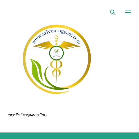
ഇതൊഴിവാക്കി പ്രധാന ഉള്ളടക്കത്തിലേക്ക് പോവുക
അറിവ് ആരോഗ്യം