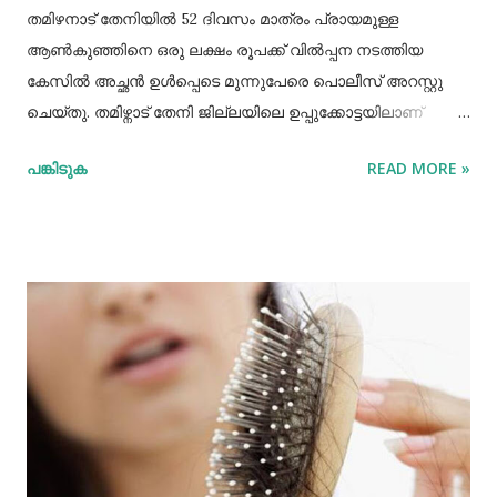
തമിഴനാട് തേനിയില്‍ 52 ദിവസം മാത്രം പ്രായമുള്ള
ആണ്‍കുഞ്ഞിനെ ഒരു ലക്ഷം രൂപക്ക് വില്‍പ്പന നടത്തിയ
കേസില്‍ അച്ഛൻ ഉള്‍പ്പെടെ മൂന്നുപേരെ പൊലീസ് അറസ്റ്റു
ചെയ്തു. തമിഴ്നാട് തേനി ജില്ലയിലെ ഉപ്പുക്കോട്ടയിലാണ്
സംഭവം. അച്ഛനും കുഞ്ഞിനെ വാങ്ങിയ ബോഡിനായ്ക്കന്നൂർ
പങ്കിടുക
READ MORE »
സ്വദേശികളായ ദമ്ബതികളുമാണ് അറസ്റ്റിലായത്. തേനി
ഉപ്പുക്കോട്ടയിലുള്ള ദമ്ബതികള്‍ക്ക് ജൂലൈമാസം 21 നാണ്
ആണ്‍കുട്ടി ജനിച്ചത്. കുഞ്ഞിൻറെ അമ്മ ചെറിയ തോതില്‍
മാനസിക ആസ്വാസ്ഥ്യമുള്ളയാളാണ്. അച്ഛൻ കൂടുതല്‍
സമയവും മദ്യലഹരിയിലും. തന്‍റെ കുഞ്ഞിനെ ഒരു ലക്ഷം
രൂപക്ക് വില്‍പ്പന നടത്തിയതായി അച്ഛൻ
മദ്യലഹരിയിലിരിക്കെ സമീപവാസികളിലൊരാളോട് പറഞ്ഞു.
ഇതോടെയാണ് വിവരം പുറത്തറിഞ്ഞത്. തുടർന്ന്
അയല്‍വാസി പൊലീസിലും ചൈല്‍ഡ് ലൈനിലും വിവരം
അറിയിക്കുകയായിരുന്നു. പൊലീസെത്തി അച്ഛനെയും
അമ്മയെയും മുത്തശ്ശിയെയും ചോദ്യം ചെയ്തു.