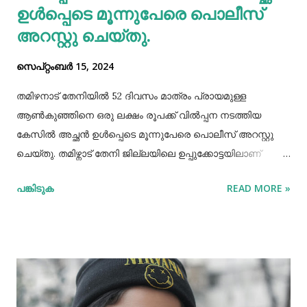
ഉള്‍പ്പെടെ മൂന്നുപേരെ പൊലീസ്
അറസ്റ്റു ചെയ്തു.
സെപ്റ്റംബർ 15, 2024
തമിഴനാട് തേനിയില്‍ 52 ദിവസം മാത്രം പ്രായമുള്ള
ആണ്‍കുഞ്ഞിനെ ഒരു ലക്ഷം രൂപക്ക് വില്‍പ്പന നടത്തിയ
കേസില്‍ അച്ഛൻ ഉള്‍പ്പെടെ മൂന്നുപേരെ പൊലീസ് അറസ്റ്റു
ചെയ്തു. തമിഴ്നാട് തേനി ജില്ലയിലെ ഉപ്പുക്കോട്ടയിലാണ്
സംഭവം. അച്ഛനും കുഞ്ഞിനെ വാങ്ങിയ ബോഡിനായ്ക്കന്നൂർ
പങ്കിടുക
READ MORE »
സ്വദേശികളായ ദമ്ബതികളുമാണ് അറസ്റ്റിലായത്. തേനി
ഉപ്പുക്കോട്ടയിലുള്ള ദമ്ബതികള്‍ക്ക് ജൂലൈമാസം 21 നാണ്
ആണ്‍കുട്ടി ജനിച്ചത്. കുഞ്ഞിൻറെ അമ്മ ചെറിയ തോതില്‍
മാനസിക ആസ്വാസ്ഥ്യമുള്ളയാളാണ്. അച്ഛൻ കൂടുതല്‍
സമയവും മദ്യലഹരിയിലും. തന്‍റെ കുഞ്ഞിനെ ഒരു ലക്ഷം
രൂപക്ക് വില്‍പ്പന നടത്തിയതായി അച്ഛൻ
മദ്യലഹരിയിലിരിക്കെ സമീപവാസികളിലൊരാളോട് പറഞ്ഞു.