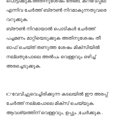
പൊട്ടിക്കുക.അതിനുശേഷം തേങ്ങ, കറിവേപ്പില
എന്നിവ ചേർത്ത് ബ്രൗൺ നിറമാകുന്നതുവരെ
വറുക്കുക.
ബ്രൗൺ നിറമായാൽ പൊടികൾ ചേർത്ത്
പച്ചമണം മാറ്റിയെടുക്കുക അതിനുശേഷം തീ
ഓഫ് ചെയ്ത് തണുത്ത ശേഷം മിക്സിയിൽ
നല്ലതുപോലെ അൽപം വെള്ളവും ഒഴിച്ച്
അരച്ചെടുക്കുക.
👉വേവിച്ചുവെച്ചിരിക്കുന്ന കടലയിൽ ഈ അരപ്പ്
ചേർത്ത് നല്ലപോലെ മിക്സ് ചെയ്യുക.
ആവശ്യത്തിന് വെള്ളവും, ഉപ്പും ,ചേർക്കുക .