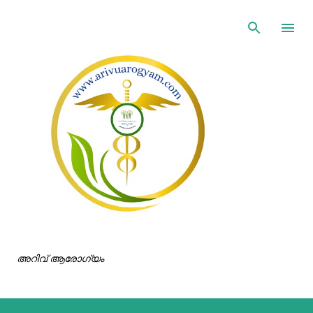
ഇതൊഴിവാക്കി പ്രധാന ഉള്ളടക്കത്തിലേക്ക് പോവുക
അറിവ് ആരോഗ്യം