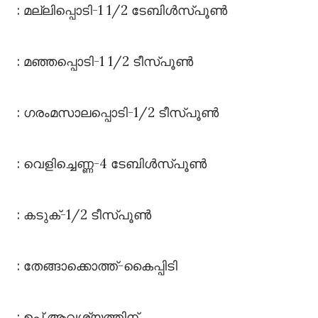
: മല്ലിപ്പൊടി-1 1/2 ടേബിൾസ്പൂൺ
: മഞ്ഞപ്പൊടി-1 1/2 ടീസ്പൂൺ
: ഗരംമസാലപ്പൊടി-1/2 ടീസ്പൂൺ
: വെളിച്ചെണ്ണ-4 ടേബിൾസ്പൂൺ
: കടുക്-1/2 ടീസ്പൂൺ
: തേങ്ങാക്കൊത്ത്-കൈപ്പിടി
: ഉപ്പ് ആവശ്യത്തിന്