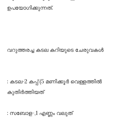
ഉപയോഗിക്കുന്നത്.
വറുത്തരച്ച കടല കറിയുടെ ചേരുവകൾ
: കടല-2 കപ്പ് (5 മണിക്കൂർ വെള്ളത്തിൽ
കുതിർത്തിയത്
: സബോള-,1 എണ്ണം വലുത്