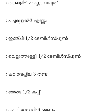
: തക്കാളി-1 എണ്ണം വലുത്
: പച്ചമുളക്-3 എണ്ണം
: ഇഞ്ചി-1/2 ടേബിൾസ്പൂൺ
: വെളുത്തുള്ളി-1/2 ടേബിൾസ്പൂൺ
: കറിവേപ്പില-3 തണ്ട്
: തേങ്ങ-1/2 കപ്പ്
: ചെറിയ ഉള്ളി-6 എണ്ണം