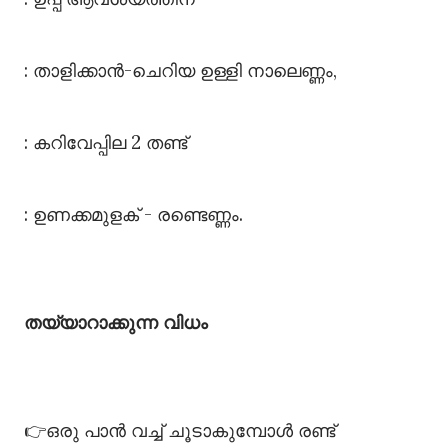
: താളിക്കാൻ-ചെറിയ ഉള്ളി നാലെണ്ണം,
: കറിവേപ്പില 2 തണ്ട്
: ഉണക്കമുളക് - രണ്ടെണ്ണം.
തയ്യാറാക്കുന്ന വിധം
👉ഒരു പാൻ വച്ച് ചൂടാകുമ്പോൾ രണ്ട്