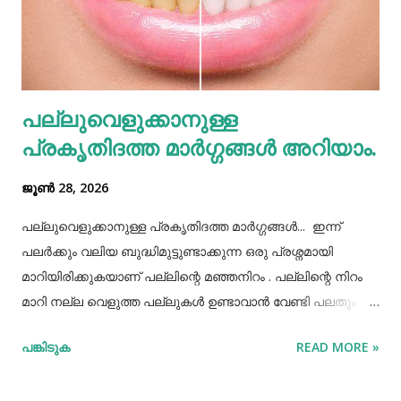
അമിതപ്രാധാന്യമാണു വ്യക്തമാക്കുന്നത്. നിറുക എന്നതു
നാഡീഞരമ്ബുകളുടെ പ്രഭവസ്ഥാനമാണ്. നിറുകയിലൂടെ
വെള്ളവും എണ്ണയും നാഡിവ്യൂഹത്തിലേക്ക് നേരിട്ടരിച്ചിറങ്ങും.
വെള്ളം നിറുകയില്‍ താഴുന്നതാണു നീര്‍ക്കെട്ടിനു
പല്ലുവെളുക്കാനുള്ള
കാരണമാകുന്നത്. മുൻകാലങ്ങളില്‍ മഴക്കാലം
പ്രകൃതിദത്ത മാര്‍ഗ്ഗങ്ങള്‍ അറിയാം.
പനിക്കാലമായിരുന്നില്ല. കാരണം, പണ്...
ജൂൺ 28, 2026
പല്ലുവെളുക്കാനുള്ള പ്രകൃതിദത്ത മാര്‍ഗ്ഗങ്ങള്‍... ഇന്ന്
പലർക്കും വലിയ ബുദ്ധിമുട്ടുണ്ടാക്കുന്ന ഒരു പ്രശ്നമായി
മാറിയിരിക്കുകയാണ് പല്ലിന്റെ മഞ്ഞനിറം . പല്ലിന്റെ നിറം
മാറി നല്ല വെളുത്ത പല്ലുകൾ ഉണ്ടാവാൻ വേണ്ടി പലതും
ചെയ്തു നോക്കിയിട്ടും പരാജയപ്പെട്ടവർ ഏറെയാണ്.
പങ്കിടുക
READ MORE »
പല്ലിന്‍റെ മഞ്ഞനിറം മാറ്റാന്‍ പല മാര്‍ഗ്ഗങ്ങളും
പ്രയോഗിക്കാറുണ്ട്. ദോഷങ്ങളൊന്നുമില്ലാതെ പല്ലിന്