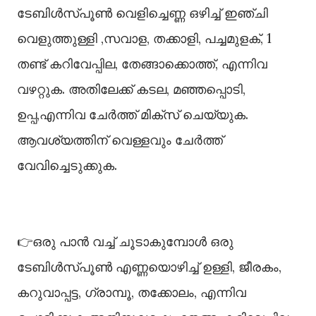
ടേബിൾസ്പൂൺ വെളിച്ചെണ്ണ ഒഴിച്ച് ഇഞ്ചി
വെളുത്തുള്ളി ,സവാള, തക്കാളി, പച്ചമുളക്, 1
തണ്ട് കറിവേപ്പില, തേങ്ങാക്കൊത്ത്, എന്നിവ
വഴറ്റുക. അതിലേക്ക് കടല, മഞ്ഞപ്പൊടി,
ഉപ്പ,എന്നിവ ചേർത്ത് മിക്സ് ചെയ്യുക.
ആവശ്യത്തിന് വെള്ളവും ചേർത്ത്
വേവിച്ചെടുക്കുക.
👉ഒരു പാൻ വച്ച് ചൂടാകുമ്പോൾ ഒരു
ടേബിൾസ്പൂൺ എണ്ണയൊഴിച്ച് ഉള്ളി, ജീരകം,
കറുവാപ്പട്ട, ഗ്രാമ്പൂ, തക്കോലം, എന്നിവ