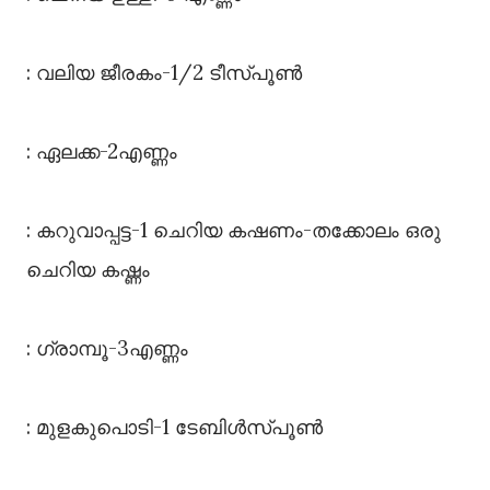
: വലിയ ജീരകം-1/2 ടീസ്പൂൺ
: ഏലക്ക-2എണ്ണം
: കറുവാപ്പട്ട-1 ചെറിയ കഷണം-തക്കോലം ഒരു
ചെറിയ കഷ്ണം
: ഗ്രാമ്പൂ-3എണ്ണം
: മുളകുപൊടി-1 ടേബിൾസ്പൂൺ