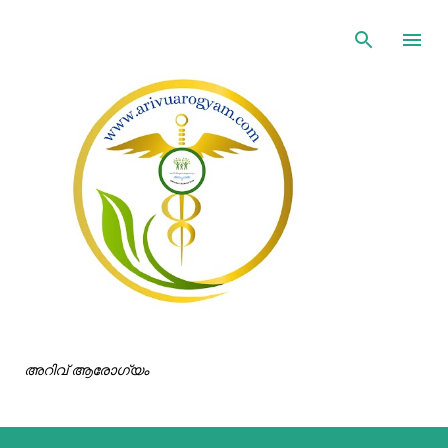
ഇതൊഴിവാക്കി പ്രധാന ഉള്ളടക്കത്തിലേക്ക് പോവുക
അറിവ് ആരോഗ്യം