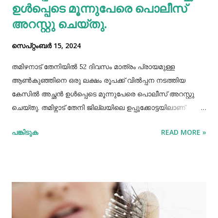
ഉള്‍പ്പെടെ മൂന്നുപേരെ പൊലീസ്
അറസ്റ്റു ചെയ്തു.
സെപ്റ്റംബർ 15, 2024
തമിഴനാട് തേനിയില്‍ 52 ദിവസം മാത്രം പ്രായമുള്ള
ആണ്‍കുഞ്ഞിനെ ഒരു ലക്ഷം രൂപക്ക് വില്‍പ്പന നടത്തിയ
കേസില്‍ അച്ഛൻ ഉള്‍പ്പെടെ മൂന്നുപേരെ പൊലീസ് അറസ്റ്റു
ചെയ്തു. തമിഴ്നാട് തേനി ജില്ലയിലെ ഉപ്പുക്കോട്ടയിലാണ്
സംഭവം. അച്ഛനും കുഞ്ഞിനെ വാങ്ങിയ ബോഡിനായ്ക്കന്നൂർ
പങ്കിടുക
READ MORE »
സ്വദേശികളായ ദമ്ബതികളുമാണ് അറസ്റ്റിലായത്. തേനി
ഉപ്പുക്കോട്ടയിലുള്ള ദമ്ബതികള്‍ക്ക് ജൂലൈമാസം 21 നാണ്
ആണ്‍കുട്ടി ജനിച്ചത്. കുഞ്ഞിൻറെ അമ്മ ചെറിയ തോതില്‍
മാനസിക ആസ്വാസ്ഥ്യമുള്ളയാളാണ്. അച്ഛൻ കൂടുതല്‍
സമയവും മദ്യലഹരിയിലും. തന്‍റെ കുഞ്ഞിനെ ഒരു ലക്ഷം
രൂപക്ക് വില്‍പ്പന നടത്തിയതായി അച്ഛൻ
മദ്യലഹരിയിലിരിക്കെ സമീപവാസികളിലൊരാളോട് പറഞ്ഞു.