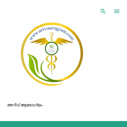
ഇതൊഴിവാക്കി പ്രധാന ഉള്ളടക്കത്തിലേക്ക് പോവുക
അറിവ് ആരോഗ്യം