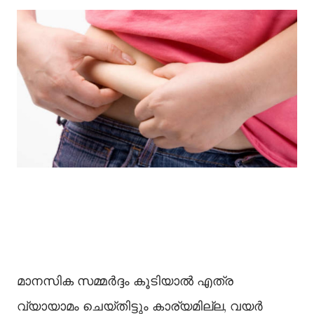
മാനസിക സമ്മർദ്ദം കൂടിയാല്‍ എത്ര
വ്യായാമം ചെയ്‌തിട്ടും കാര്യമില്ല, വയര്‍