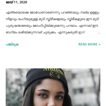
മേയ് 11, 2026
എത്രയൊക്കെ മോഡേണാണെന്നു പറഞ്ഞാലും നല്ല ഉള്ളും
നീളവും ഭംഗിയുമുള്ള മുടി സ്ത്രീകളേയും സ്ത്രീകളുടെ ഈ മുടി
പുരുഷന്മാരേയും മോഹിപ്പിയ്ക്കുമെന്നു പറയാം. എന്നാല് ഈ
ഭാഗ്യം ലഭിയ്ക്കുന്നവര് ചുരുക്കം. എന്നുകരുതി ഇത്
അപ്രാപ്യമൊന്നുമല്ല. മുടി നല്ലപോലെ വളരാന്
പങ്കിടുക
READ MORE »
സഹായിക്കുന്ന ചില വഴികളെക്കുറിച്ചറിയൂ,മുടി വളര്‍ച്ചയ്ക്ക്
മുടിയുടെ ശരിയായ സംരക്ഷണവും അത്യാവശ്യം തന്നെ.
ഇതിലൊന്നാണ് മുടി ചീകുന്നതും. മുടി ചീകുമ്പോള്‍
തലയോടിലെ രക്തപ്രവാഹം വര്‍ദ്ധിക്കും എന്നാല്‍ മുടി
ചീകുന്നത് ശരിയായ രീതിയിലല്ലെങ്കില്‍ മുടി ജട പിടിക്കാനും
പൊട്ടിപ്പോകാനുമുള്ള സാധ്യതയും കൂടും. മുടി ശരിയായി
ചീകുന്നതിനും ചില വഴികളുണ്ട്. ആമസോണിൽ 80% വരെ
ഓഫറിൽ വ്യത്യസ്ത വിഭാഗത്തിലുള്ള ഉത്പന്നങ്ങൾ
വാങ്ങാവുന്നതിനായി ഇവിടെ ക്ലിക്ക് ചെയ്യുക ദിവസവും
മുടി കഴുകണമെന്നില്ല. ഇത് മുടിയിലെ സ്വാഭാവിക