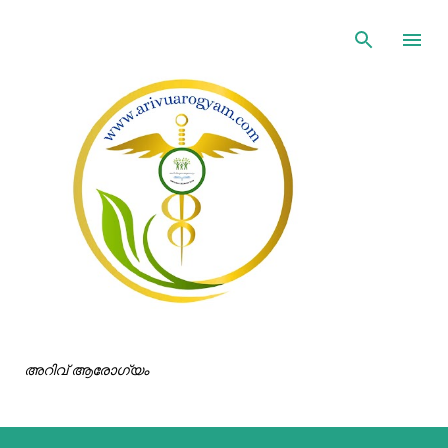
ഇതൊഴിവാക്കി പ്രധാന ഉള്ളടക്കത്തിലേക്ക് പോവുക
അറിവ് ആരോഗ്യം