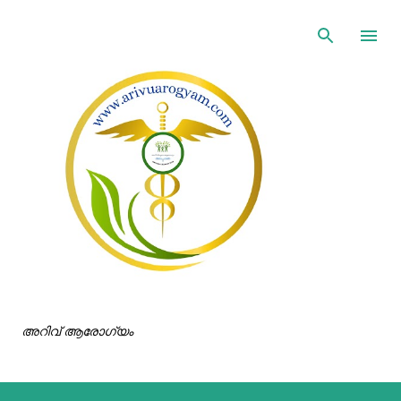
ഇതൊഴിവാക്കി പ്രധാന ഉള്ളടക്കത്തിലേക്ക് പോവുക
അറിവ് ആരോഗ്യം