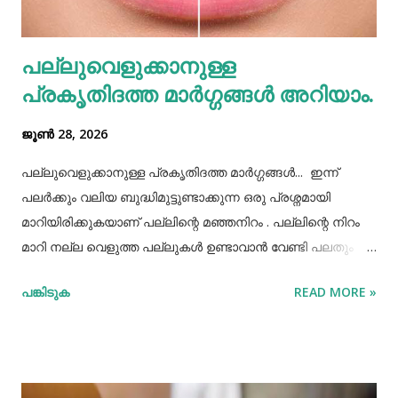
തെറ്റിദ്ധാരണ ഉണ്ടാക്കാൻ കാരണമായിത്തീരും. അതുപോലെ
വെള്ളം പോലെയുള്ള സാധനങ്ങൾ ഒരു പാത്രത്തിൽ
പല്ലുവെളുക്കാനുള്ള
കൊണ്ടുവച്ചാൽ അത് അപ്പാടെ കുടിക്കാതെ മറ്റുള്ളവർക്ക്
പ്രകൃതിദത്ത മാര്‍ഗ്ഗങ്ങള്‍ അറിയാം.
കൂട...
ജൂൺ 28, 2026
പല്ലുവെളുക്കാനുള്ള പ്രകൃതിദത്ത മാര്‍ഗ്ഗങ്ങള്‍... ഇന്ന്
പലർക്കും വലിയ ബുദ്ധിമുട്ടുണ്ടാക്കുന്ന ഒരു പ്രശ്നമായി
മാറിയിരിക്കുകയാണ് പല്ലിന്റെ മഞ്ഞനിറം . പല്ലിന്റെ നിറം
മാറി നല്ല വെളുത്ത പല്ലുകൾ ഉണ്ടാവാൻ വേണ്ടി പലതും
ചെയ്തു നോക്കിയിട്ടും പരാജയപ്പെട്ടവർ ഏറെയാണ്.
പങ്കിടുക
READ MORE »
പല്ലിന്‍റെ മഞ്ഞനിറം മാറ്റാന്‍ പല മാര്‍ഗ്ഗങ്ങളും
പ്രയോഗിക്കാറുണ്ട്. ദോഷങ്ങളൊന്നുമില്ലാതെ പല്ലിന്
വെളുപ്പ് നിറം നേടാന്‍ സഹായിക്കുന്ന ചില പ്രകൃതിദത്തമായ
ചില നാടൻ വഴികളുണ്ട്. അവയില്‍ ചിലത് ഇവിടെ
പരിചയപ്പെടാം. പഴങ്ങളും പച്ചക്കറികളും വിറ്റാമിന്‍ സി