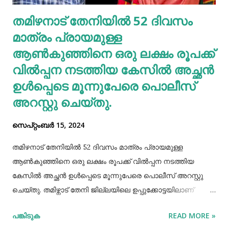
എല്ലാത്തരം തിനയും പോഷകസമൃദ്ധമാണെങ്കിലും, റാഗിക്ക്
തമിഴനാട് തേനിയില്‍ 52 ദിവസം
ചില പ്രത്യേക ഗുണങ്ങളുണ്ട്. റാഗി ഗ്ലൂറ്റൻ രഹിതവും
മാത്രം പ്രായമുള്ള
പ്രോട്ടീനാൽ സമ്പുഷ്ടവുമാണ്. മറ്റ് തിനകളേക്കാൾ കൂടുതൽ
കാൽസ്യ...
ആണ്‍കുഞ്ഞിനെ ഒരു ലക്ഷം രൂപക്ക്
വില്‍പ്പന നടത്തിയ കേസില്‍ അച്ഛൻ
ഉള്‍പ്പെടെ മൂന്നുപേരെ പൊലീസ്
അറസ്റ്റു ചെയ്തു.
സെപ്റ്റംബർ 15, 2024
തമിഴനാട് തേനിയില്‍ 52 ദിവസം മാത്രം പ്രായമുള്ള
ആണ്‍കുഞ്ഞിനെ ഒരു ലക്ഷം രൂപക്ക് വില്‍പ്പന നടത്തിയ
കേസില്‍ അച്ഛൻ ഉള്‍പ്പെടെ മൂന്നുപേരെ പൊലീസ് അറസ്റ്റു
ചെയ്തു. തമിഴ്നാട് തേനി ജില്ലയിലെ ഉപ്പുക്കോട്ടയിലാണ്
സംഭവം. അച്ഛനും കുഞ്ഞിനെ വാങ്ങിയ ബോഡിനായ്ക്കന്നൂർ
പങ്കിടുക
READ MORE »
സ്വദേശികളായ ദമ്ബതികളുമാണ് അറസ്റ്റിലായത്. തേനി