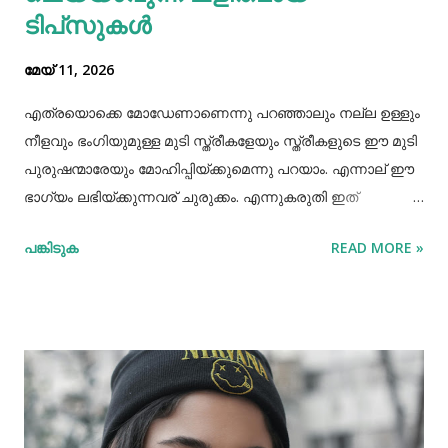
ടിപ്‌സുകൾ
മേയ് 11, 2026
എത്രയൊക്കെ മോഡേണാണെന്നു പറഞ്ഞാലും നല്ല ഉള്ളും
നീളവും ഭംഗിയുമുള്ള മുടി സ്ത്രീകളേയും സ്ത്രീകളുടെ ഈ മുടി
പുരുഷന്മാരേയും മോഹിപ്പിയ്ക്കുമെന്നു പറയാം. എന്നാല് ഈ
ഭാഗ്യം ലഭിയ്ക്കുന്നവര് ചുരുക്കം. എന്നുകരുതി ഇത്
അപ്രാപ്യമൊന്നുമല്ല. മുടി നല്ലപോലെ വളരാന്
പങ്കിടുക
READ MORE »
സഹായിക്കുന്ന ചില വഴികളെക്കുറിച്ചറിയൂ,മുടി വളര്‍ച്ചയ്ക്ക്
മുടിയുടെ ശരിയായ സംരക്ഷണവും അത്യാവശ്യം തന്നെ.
ഇതിലൊന്നാണ് മുടി ചീകുന്നതും. മുടി ചീകുമ്പോള്‍
തലയോടിലെ രക്തപ്രവാഹം വര്‍ദ്ധിക്കും എന്നാല്‍ മുടി
ചീകുന്നത് ശരിയായ രീതിയിലല്ലെങ്കില്‍ മുടി ജട പിടിക്കാനും
പൊട്ടിപ്പോകാനുമുള്ള സാധ്യതയും കൂടും. മുടി ശരിയായി
ചീകുന്നതിനും ചില വഴികളുണ്ട്. ആമസോണിൽ 80% വരെ