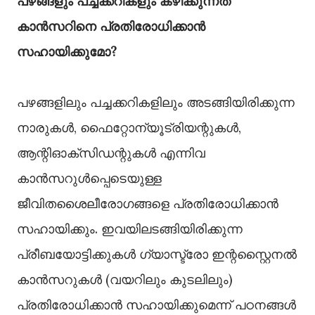
പഴങ്ങളും പച്ചക്കറികളും കഴിക്കുന്നത്
കാൻസറിനെ പ്രതിരോധിക്കാൻ
സഹായിക്കുമോ?
പഴങ്ങളിലും പച്ചക്കറികളിലും അടങ്ങിയിരിക്കുന്ന
നാരുകൾ, ഫൈറ്റോന്യൂട്രിയന്റുകൾ,
ആന്റിഓക്സിഡന്റുകൾ എന്നിവ
കാൻസറുൾപ്പെടെയുള്ള
ജീവിതശൈലീരോഗങ്ങളെ പ്രതിരോധിക്കാൻ
സഹായിക്കും. ഇവയിലടങ്ങിയിരിക്കുന്ന
പ്രീബയോട്ടിക്കുകൾ ഗ്യാസ്ട്രോ ഇന്റസ്റ്റൈനൽ
കാൻസറുകൾ (വയറിലും കുടലിലും)
പ്രതിരോധിക്കാൻ സഹായിക്കുമെന്ന് പഠനങ്ങൾ