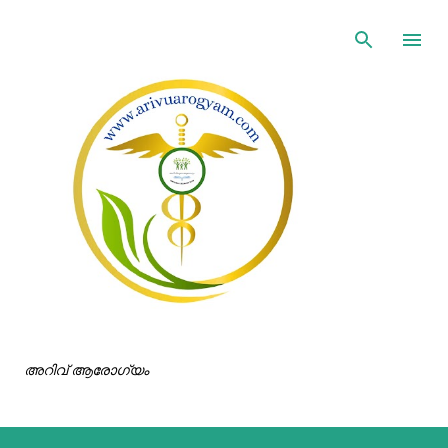
ഇതൊഴിവാക്കി പ്രധാന ഉള്ളടക്കത്തിലേക്ക് പോവുക
അറിവ് ആരോഗ്യം