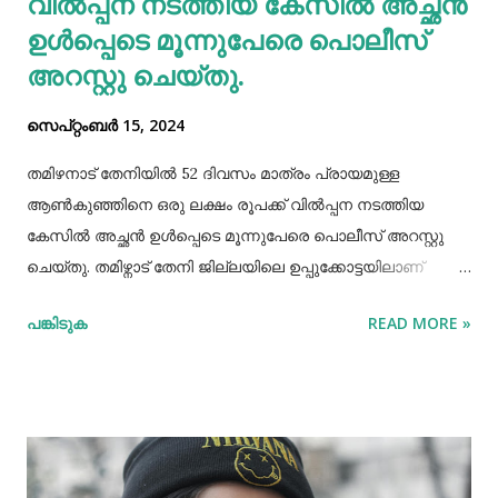
വില്‍പ്പന നടത്തിയ കേസില്‍ അച്ഛൻ
ഉള്‍പ്പെടെ മൂന്നുപേരെ പൊലീസ്
അറസ്റ്റു ചെയ്തു.
സെപ്റ്റംബർ 15, 2024
തമിഴനാട് തേനിയില്‍ 52 ദിവസം മാത്രം പ്രായമുള്ള
ആണ്‍കുഞ്ഞിനെ ഒരു ലക്ഷം രൂപക്ക് വില്‍പ്പന നടത്തിയ
കേസില്‍ അച്ഛൻ ഉള്‍പ്പെടെ മൂന്നുപേരെ പൊലീസ് അറസ്റ്റു
ചെയ്തു. തമിഴ്നാട് തേനി ജില്ലയിലെ ഉപ്പുക്കോട്ടയിലാണ്
സംഭവം. അച്ഛനും കുഞ്ഞിനെ വാങ്ങിയ ബോഡിനായ്ക്കന്നൂർ
പങ്കിടുക
READ MORE »
സ്വദേശികളായ ദമ്ബതികളുമാണ് അറസ്റ്റിലായത്. തേനി
ഉപ്പുക്കോട്ടയിലുള്ള ദമ്ബതികള്‍ക്ക് ജൂലൈമാസം 21 നാണ്
ആണ്‍കുട്ടി ജനിച്ചത്. കുഞ്ഞിൻറെ അമ്മ ചെറിയ തോതില്‍
മാനസിക ആസ്വാസ്ഥ്യമുള്ളയാളാണ്. അച്ഛൻ കൂടുതല്‍
സമയവും മദ്യലഹരിയിലും. തന്‍റെ കുഞ്ഞിനെ ഒരു ലക്ഷം
രൂപക്ക് വില്‍പ്പന നടത്തിയതായി അച്ഛൻ