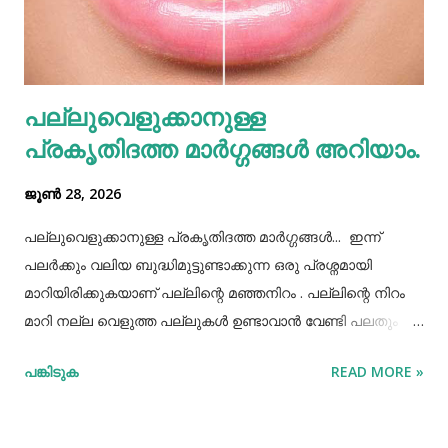
കൂട്ടി എടുത്തിട്ട് കഴിച്ചു തീർക്കുന്നതും ഒരിക്കലും ശരിയായ
രീതിയല്ല. ഇത് മറ്റുള്ളവർക്ക് നമ്മളെക്കുറിച്ച് വളരെ
തെറ്റിദ്ധാരണ ഉണ്ടാക്കാൻ കാരണമായിത്തീരും. അതുപോലെ
വെള്ളം പോലെയുള്ള സാധനങ്ങൾ ഒരു പാത്രത്തിൽ
പല്ലുവെളുക്കാനുള്ള
കൊണ്ടുവച്ചാൽ അത് അപ്പാടെ കുടിക്കാതെ മറ്റുള്ളവർക്ക്
പ്രകൃതിദത്ത മാര്‍ഗ്ഗങ്ങള്‍ അറിയാം.
കൂട...
ജൂൺ 28, 2026
പല്ലുവെളുക്കാനുള്ള പ്രകൃതിദത്ത മാര്‍ഗ്ഗങ്ങള്‍... ഇന്ന്
പലർക്കും വലിയ ബുദ്ധിമുട്ടുണ്ടാക്കുന്ന ഒരു പ്രശ്നമായി
മാറിയിരിക്കുകയാണ് പല്ലിന്റെ മഞ്ഞനിറം . പല്ലിന്റെ നിറം
മാറി നല്ല വെളുത്ത പല്ലുകൾ ഉണ്ടാവാൻ വേണ്ടി പലതും
ചെയ്തു നോക്കിയിട്ടും പരാജയപ്പെട്ടവർ ഏറെയാണ്.
പങ്കിടുക
READ MORE »
പല്ലിന്‍റെ മഞ്ഞനിറം മാറ്റാന്‍ പല മാര്‍ഗ്ഗങ്ങളും
പ്രയോഗിക്കാറുണ്ട്. ദോഷങ്ങളൊന്നുമില്ലാതെ പല്ലിന്
വെളുപ്പ് നിറം നേടാന്‍ സഹായിക്കുന്ന ചില പ്രകൃതിദത്തമായ