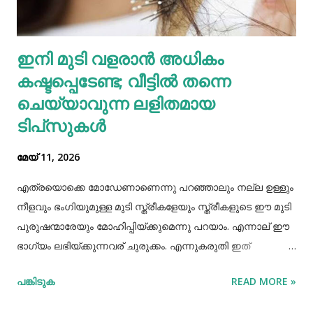
കഴിക്കുന്നത് ചില രോഗങ്ങൾ തടയാൻ സഹായിക്കുന്നു. റാഗി...
എല്ലാത്തരം തിനയും പോഷകസമൃദ്ധമാണെങ്കിലും, റാഗിക്ക്
ഇനി മുടി വളരാൻ അധികം
ചില പ്രത്യേക ഗുണങ്ങളുണ്ട്. റാഗി ഗ്ലൂറ്റൻ രഹിതവും
കഷ്ടപ്പെടേണ്ട; വീട്ടിൽ തന്നെ
പ്രോട്ടീനാൽ സമ്പുഷ്ടവുമാണ്. മറ്റ് തിനകളേക്കാൾ കൂടുതൽ
കാൽസ്യ...
ചെയ്യാവുന്ന ലളിതമായ
ടിപ്‌സുകൾ
മേയ് 11, 2026
എത്രയൊക്കെ മോഡേണാണെന്നു പറഞ്ഞാലും നല്ല ഉള്ളും
നീളവും ഭംഗിയുമുള്ള മുടി സ്ത്രീകളേയും സ്ത്രീകളുടെ ഈ മുടി
പുരുഷന്മാരേയും മോഹിപ്പിയ്ക്കുമെന്നു പറയാം. എന്നാല് ഈ
ഭാഗ്യം ലഭിയ്ക്കുന്നവര് ചുരുക്കം. എന്നുകരുതി ഇത്
അപ്രാപ്യമൊന്നുമല്ല. മുടി നല്ലപോലെ വളരാന്
പങ്കിടുക
READ MORE »
സഹായിക്കുന്ന ചില വഴികളെക്കുറിച്ചറിയൂ,മുടി വളര്‍ച്ചയ്ക്ക്
മുടിയുടെ ശരിയായ സംരക്ഷണവും അത്യാവശ്യം തന്നെ.