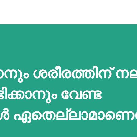
ാനും ശരീരത്തിന് ന
ക്കാനും വേണ്ട
 ഏതെല്ലാമാണെന്