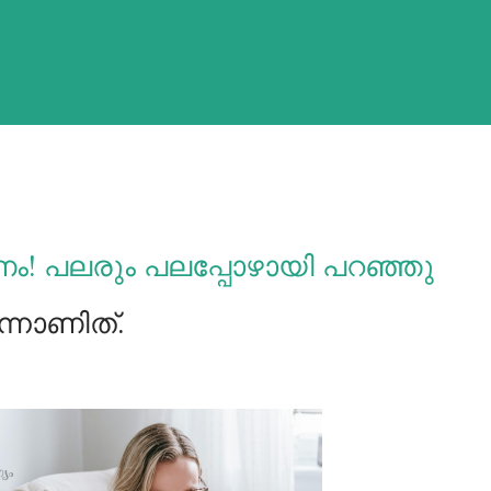
ീണം! പലരും പലപ്പോഴായി പറഞ്ഞു
ന്നാണിത്.