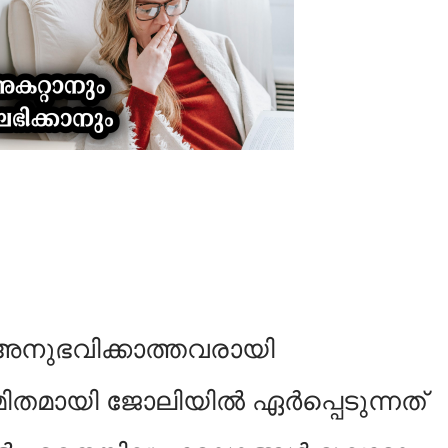
 അനുഭവിക്കാത്തവരായി
ിതമായി ജോലിയിൽ ഏർപ്പെടുന്നത്