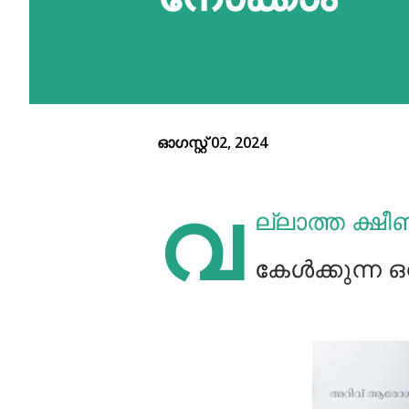
ഓഗസ്റ്റ് 02, 2024
വ
ല്ലാത്ത ക്ഷ
കേൾക്കുന്ന ഒ