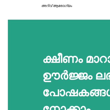
അറിവ് ആരോഗ്യം
ക്ഷീണം മാറ
ഊർജ്ജം ലഭി
പോഷകങ്ങൾ
നോക്കാം