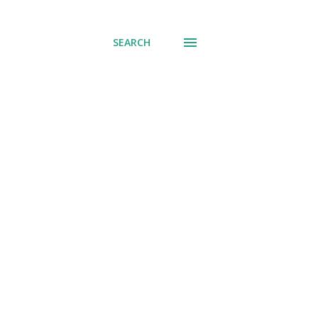
് പോവുക
SEARCH