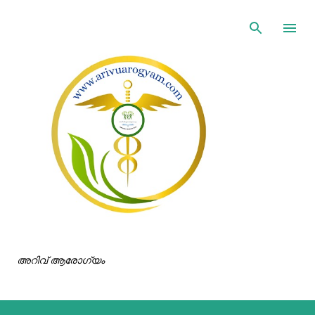
ഇതൊഴിവാക്കി പ്രധാന ഉള്ളടക്കത്തിലേക്ക് പോവുക
അറിവ് ആരോഗ്യം