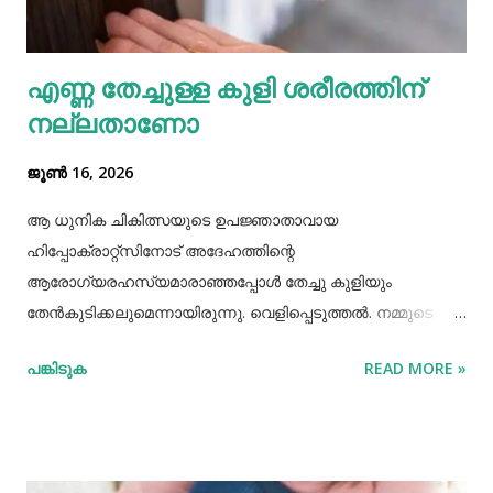
സഹായിക്കും. ദന്തസംരക്ഷണത്തിന് തുളസി
ഉപയോഗിക്കുന്നത് മഞ്ഞ നിറമകറ്റി തിളക്കം നല്കാന്‍
എണ്ണ തേച്ചുള്ള കുളി ശരീരത്തിന്
മാത്രമല്ല മോണയിലെ രക്തസ്രാവം അല്ലെങ്കില്‍
നല്ലതാണോ
പ്യോറ...
ജൂൺ 16, 2026
ആ ധുനിക ചികിത്സയുടെ ഉപജ്ഞാതാവായ
ഹിപ്പോക്രാറ്റ്സിനോട് അദേഹത്തിന്റെ
ആരോഗ്യരഹസ്യമാരാഞ്ഞപ്പോള്‍ തേച്ചു കുളിയും
തേൻകുടിക്കലുമെന്നായിരുന്നു. വെളിപ്പെടുത്തല്‍. നമ്മുടെ
പഴമക്കാര്‍ ആരോഗ്യത്തോടെ ദീര്‍ഘായുസ്സ്
പങ്കിടുക
READ MORE »
അനുഭവിച്ചിരുന്നവരാണ്. അവര്‍ ആരോഗ്യത്തിനായി
ഏറെയൊന്നും ചെയ്തിരുന്നുമില്ല. അധ്വാനിച്ച്‌, നന്നായി
വിയര്‍ത്ത്, നന്നായി വിശന്നുഭക്ഷിക്കുന്നതിലും നിത്യവും
നിറുകയില്‍ എണ്ണതേച്ചു കുളിക്കുന്നതിലും നിഷ്കര്‍ഷത