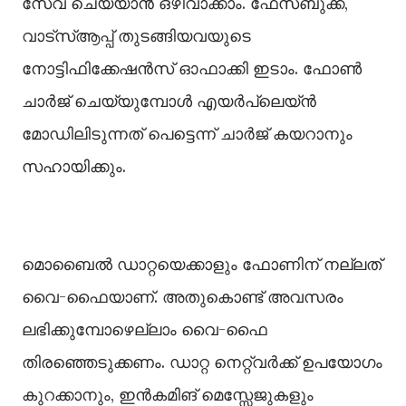
സേവ് ചെയ്യാൻ ഒഴിവാക്കാം. ഫേസ്ബുക്ക്,
വാട്‌സ്ആപ്പ് തുടങ്ങിയവയുടെ
നോട്ടിഫിക്കേഷൻസ് ഓഫാക്കി ഇടാം. ഫോൺ
ചാർജ് ചെയ്യുമ്പോൾ എയർപ്ലെയ്ൻ
മോഡിലിടുന്നത് പെട്ടെന്ന് ചാർജ് കയറാനും
സഹായിക്കും.
മൊബൈൽ ഡാറ്റയെക്കാളും ഫോണിന് നല്ലത്
വൈ-ഫൈയാണ്. അതുകൊണ്ട് അവസരം
ലഭിക്കുമ്പോഴെല്ലാം വൈ-ഫൈ
തിരഞ്ഞെടുക്കണം. ഡാറ്റ നെറ്റ്‌വർക്ക് ഉപയോഗം
കുറക്കാനും, ഇൻകമിങ് മെസ്സേജുകളും