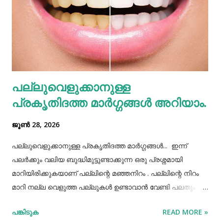
ശ്രദ്ധിക്കേണ്ടതുണ്ട്. കുറെ ആളുകൾക്ക് ഒരുമിച്ച് കഴിക്കാൻ
കൊണ്ടുവന്ന ഭക്ഷണം നമ്മൾ നമ്മുടെ പാത്രത്തിലേക്ക് ധൃതി
കൂട്ടി എടുത്തിട്ട് കഴിച്ചു തീർക്കുന്നതും ഒരിക്കലും ശരിയായ
രീതിയല്ല. ഇത് മറ്റുള്ളവർക്ക് നമ്മളെക്കുറിച്ച് വളരെ
തെറ്റിദ്ധാരണ ഉണ്ടാക്കാൻ കാരണമായിത്തീരും. അതുപോലെ
വെള്ളം പോലെയുള്ള സാധനങ്ങൾ ഒരു പാത്രത്തിൽ
പല്ലുവെളുക്കാനുള്ള
കൊണ്ടുവച്ചാൽ അത് അപ്പാടെ കുടിക്കാതെ മറ്റുള്ളവർക്ക്
പ്രകൃതിദത്ത മാര്‍ഗ്ഗങ്ങള്‍ അറിയാം.
കൂട...
ജൂൺ 28, 2026
പല്ലുവെളുക്കാനുള്ള പ്രകൃതിദത്ത മാര്‍ഗ്ഗങ്ങള്‍... ഇന്ന്
പലർക്കും വലിയ ബുദ്ധിമുട്ടുണ്ടാക്കുന്ന ഒരു പ്രശ്നമായി
മാറിയിരിക്കുകയാണ് പല്ലിന്റെ മഞ്ഞനിറം . പല്ലിന്റെ നിറം
മാറി നല്ല വെളുത്ത പല്ലുകൾ ഉണ്ടാവാൻ വേണ്ടി പലതും
ചെയ്തു നോക്കിയിട്ടും പരാജയപ്പെട്ടവർ ഏറെയാണ്.
പങ്കിടുക
READ MORE »
പല്ലിന്‍റെ മഞ്ഞനിറം മാറ്റാന്‍ പല മാര്‍ഗ്ഗങ്ങളും