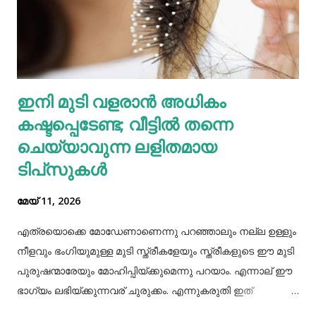
സിങ്ക്, നാരുകൾ എന്നിവയുടെ മികച്ച ഉറവിടമാണ്
വെള്ളക്കടല. നാരുകളും പ്രോട്ടീനുകളും
അടങ്ങിയിരിക്കുന്നതിനാൽ വെള്ളക്കടല പതിവായി
കഴിക്കുന്നത് ചില രോഗങ്ങൾ തടയാൻ സഹായിക്കുന്നു. റാഗി...
എല്ലാത്തരം തിനയും പോഷകസമൃദ്ധമാണെങ്കിലും, റാഗിക്ക്
ഇനി മുടി വളരാൻ അധികം
ചില പ്രത്യേക ഗുണങ്ങളുണ്ട്. റാഗി ഗ്ലൂറ്റൻ രഹിതവും
കഷ്ടപ്പെടേണ്ട; വീട്ടിൽ തന്നെ
പ്രോട്ടീനാൽ സമ്പുഷ്ടവുമാണ്. മറ്റ് തിനകളേക്കാൾ കൂടുതൽ
കാൽസ്യ...
ചെയ്യാവുന്ന ലളിതമായ
ടിപ്‌സുകൾ
മേയ് 11, 2026
എത്രയൊക്കെ മോഡേണാണെന്നു പറഞ്ഞാലും നല്ല ഉള്ളും
നീളവും ഭംഗിയുമുള്ള മുടി സ്ത്രീകളേയും സ്ത്രീകളുടെ ഈ മുടി
പുരുഷന്മാരേയും മോഹിപ്പിയ്ക്കുമെന്നു പറയാം. എന്നാല് ഈ
ഭാഗ്യം ലഭിയ്ക്കുന്നവര് ചുരുക്കം. എന്നുകരുതി ഇത്
അപ്രാപ്യമൊന്നുമല്ല. മുടി നല്ലപോലെ വളരാന്