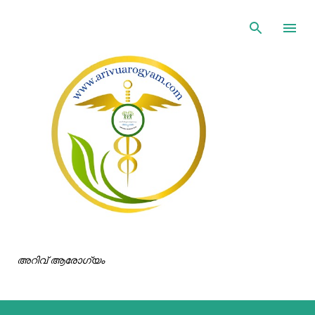
ഇതൊഴിവാക്കി പ്രധാന ഉള്ളടക്കത്തിലേക്ക് പോവുക
അറിവ് ആരോഗ്യം