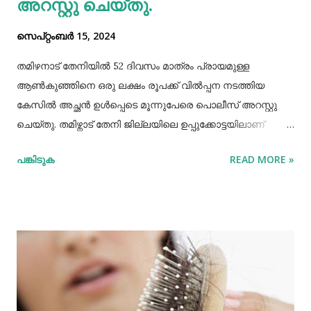
അറസ്റ്റു ചെയ്തു.
സെപ്റ്റംബർ 15, 2024
തമിഴനാട് തേനിയില്‍ 52 ദിവസം മാത്രം പ്രായമുള്ള
ആണ്‍കുഞ്ഞിനെ ഒരു ലക്ഷം രൂപക്ക് വില്‍പ്പന നടത്തിയ
കേസില്‍ അച്ഛൻ ഉള്‍പ്പെടെ മൂന്നുപേരെ പൊലീസ് അറസ്റ്റു
ചെയ്തു. തമിഴ്നാട് തേനി ജില്ലയിലെ ഉപ്പുക്കോട്ടയിലാണ്
സംഭവം. അച്ഛനും കുഞ്ഞിനെ വാങ്ങിയ ബോഡിനായ്ക്കന്നൂർ
പങ്കിടുക
READ MORE »
സ്വദേശികളായ ദമ്ബതികളുമാണ് അറസ്റ്റിലായത്. തേനി
ഉപ്പുക്കോട്ടയിലുള്ള ദമ്ബതികള്‍ക്ക് ജൂലൈമാസം 21 നാണ്
ആണ്‍കുട്ടി ജനിച്ചത്. കുഞ്ഞിൻറെ അമ്മ ചെറിയ തോതില്‍
മാനസിക ആസ്വാസ്ഥ്യമുള്ളയാളാണ്. അച്ഛൻ കൂടുതല്‍
സമയവും മദ്യലഹരിയിലും. തന്‍റെ കുഞ്ഞിനെ ഒരു ലക്ഷം
രൂപക്ക് വില്‍പ്പന നടത്തിയതായി അച്ഛൻ
മദ്യലഹരിയിലിരിക്കെ സമീപവാസികളിലൊരാളോട് പറഞ്ഞു.
ഇതോടെയാണ് വിവരം പുറത്തറിഞ്ഞത്. തുടർന്ന്