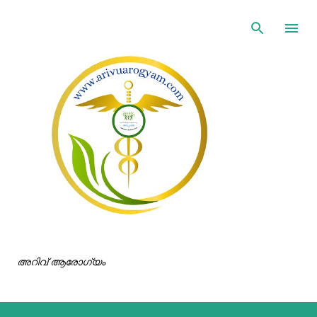
ഇതൊഴിവാക്കി പ്രധാന ഉള്ളടക്കത്തിലേക്ക് പോവുക
അറിവ് ആരോഗ്യം