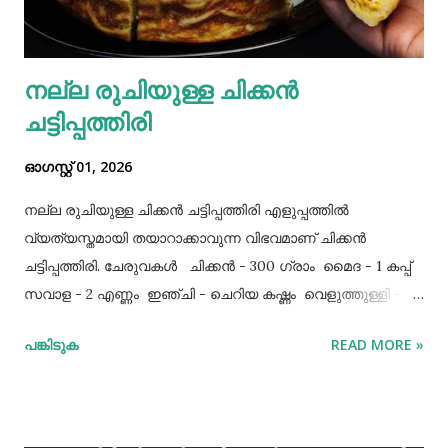
നല്ല രുചിയുള്ള ചിക്കൻ
ചട്ടിപ്പത്തിരി
ഓഗസ്റ്റ് 01, 2026
നല്ല രുചിയുള്ള ചിക്കൻ ചട്ടിപ്പത്തിരി എളുപ്പത്തിൽ
വ്യത്യസ്തമായി തയാറാക്കാവുന്ന വിഭവമാണ് ചിക്കൻ
ചട്ടിപ്പത്തിരി. ചേരുവകൾ ചിക്കൻ - 300 ഗ്രാം മൈദ - 1 കപ്പ്‌
സവാള - 2 എണ്ണം ഇഞ്ചി - ചെറിയ കഷ്ണം വെളുത്തുള്ളി - 5
അല്ലി മുട്ട - 3 എണ്ണം ഉപ്പ് - ആവശ്യത്തിന് തയാറക്കുന്ന
പങ്കിടുക
READ MORE »
വിധം ചിക്കൻ കുറച്ച് ഉപ്പും കുരുമുളകുപൊടിയും
ഗരംമസാലപ്പൊടിയും ഇഞ്ചി–വെളുത്തുള്ളിയും ചേർത്ത്
വേവിക്കാം. ഇത് തണുത്തതിന് ശേഷം ഒന്ന് പിച്ചിയെടുക്കാം.
ഇനി ഒരു പാനിൽ വെളിച്ചെണ്ണ ഒഴിച്ച് ചൂടായശേഷം അതിൽ