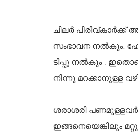
ചിലർ പിരിവ്കാർക്ക് 
സംഭാവന നൽകും. ഹ
ടിപ്പു നൽകും . ഇതൊക
നിന്നു മറക്കാനുള്ള വ
ശരാശരി പണമുള്ളവർ 
ഇങ്ങനെയെങ്കിലും മറ്റു