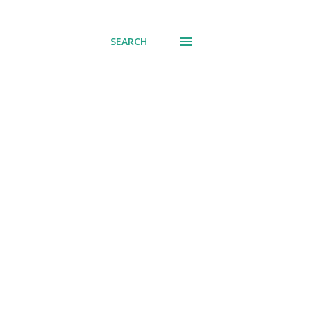
് പോവുക
SEARCH