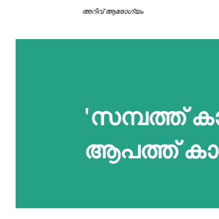
അറിവ് ആരോഗ്യം
'സമ്പത്ത് 
ആപത്ത് കാല