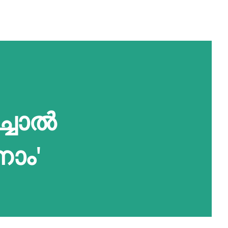
ച്ചാൽ
നാം'