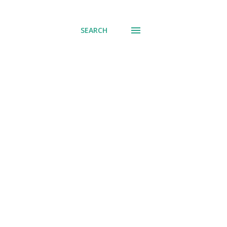
് പോവുക
SEARCH