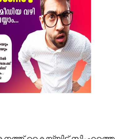
ടകനത്ത് കൈയ്യിട്ട് സിംഹത്തെ