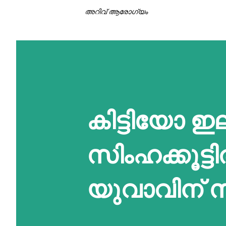
അറിവ് ആരോഗ്യം
കിട്ടിയോ ഇല്
സിംഹക്കൂട്ടി
യുവാവിന് സം