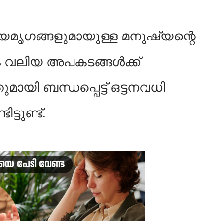
വന്യമൃഗങ്ങളുമായുള്ള മനുഷ്യന്റെ
ം വലിയ അപകടങ്ങള്‍ക്ക്
ായി ബന്ധപ്പെട്ട് ഒട്ടനവധി
്ടുണ്ട്.