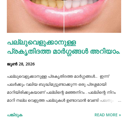
കൊണ്ടുവന്ന ഭക്ഷണം നമ്മൾ നമ്മുടെ പാത്രത്തിലേക്ക് ധൃതി
കൂട്ടി എടുത്തിട്ട് കഴിച്ചു തീർക്കുന്നതും ഒരിക്കലും ശരിയായ
രീതിയല്ല. ഇത് മറ്റുള്ളവർക്ക് നമ്മളെക്കുറിച്ച് വളരെ
തെറ്റിദ്ധാരണ ഉണ്ടാക്കാൻ കാരണമായിത്തീരും. അതുപോലെ
വെള്ളം പോലെയുള്ള സാധനങ്ങൾ ഒരു പാത്രത്തിൽ
പല്ലുവെളുക്കാനുള്ള
കൊണ്ടുവച്ചാൽ അത് അപ്പാടെ കുടിക്കാതെ മറ്റുള്ളവർക്ക്
പ്രകൃതിദത്ത മാര്‍ഗ്ഗങ്ങള്‍ അറിയാം.
കൂട...
ജൂൺ 28, 2026
പല്ലുവെളുക്കാനുള്ള പ്രകൃതിദത്ത മാര്‍ഗ്ഗങ്ങള്‍... ഇന്ന്
പലർക്കും വലിയ ബുദ്ധിമുട്ടുണ്ടാക്കുന്ന ഒരു പ്രശ്നമായി
മാറിയിരിക്കുകയാണ് പല്ലിന്റെ മഞ്ഞനിറം . പല്ലിന്റെ നിറം
മാറി നല്ല വെളുത്ത പല്ലുകൾ ഉണ്ടാവാൻ വേണ്ടി പലതും
ചെയ്തു നോക്കിയിട്ടും പരാജയപ്പെട്ടവർ ഏറെയാണ്.
പങ്കിടുക
READ MORE »
പല്ലിന്‍റെ മഞ്ഞനിറം മാറ്റാന്‍ പല മാര്‍ഗ്ഗങ്ങളും
പ്രയോഗിക്കാറുണ്ട്. ദോഷങ്ങളൊന്നുമില്ലാതെ പല്ലിന്