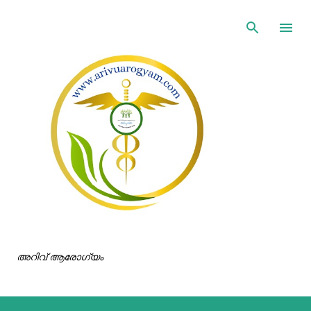
ഇതൊഴിവാക്കി പ്രധാന ഉള്ളടക്കത്തിലേക്ക് പോവുക
അറിവ് ആരോഗ്യം