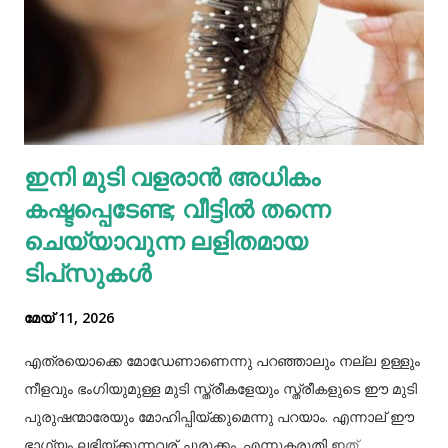
അയല്‍വാസി പൊലീസിലും ചൈല്‍ഡ് ലൈനിലും വിവരം
അറിയിക്കുകയായിരുന്നു. പൊലീസെത്തി അച്ഛനെയും
അമ്മയെയും മുത്തശ്ശിയെയും ചോദ്യം ചെയ്തു.
മധുരയിലുള്ള ബന്ധുവിന് കുട്ടികളില്ലാത്തതിനാല്‍
വളർത്താൻ ഏല്‍പ്പിച്ചുവെന്നാണ് അച്ഛൻ പൊലീസിനോട്
ആദ്യം പറഞ്ഞത്. പോലീസ് മധുരയിലെത്തി പരിശോധന
ഇനി മുടി വളരാൻ അധികം
നടത്തിയെങ്കിലും കുഞ്ഞ് അവിടെയില്ലെന്ന് കണ്ടെത്തി.
കഷ്ടപ്പെടേണ്ട; വീട്ടിൽ തന്നെ
തുടർന്ന് അച്ഛനെ വീണ്ടും വിശദമായി ചോദ്യം ചെയ്തു.
തുടർന്ന് നടത...
ചെയ്യാവുന്ന ലളിതമായ
ടിപ്‌സുകൾ
മേയ് 11, 2026
എത്രയൊക്കെ മോഡേണാണെന്നു പറഞ്ഞാലും നല്ല ഉള്ളും
നീളവും ഭംഗിയുമുള്ള മുടി സ്ത്രീകളേയും സ്ത്രീകളുടെ ഈ മുടി
പുരുഷന്മാരേയും മോഹിപ്പിയ്ക്കുമെന്നു പറയാം. എന്നാല് ഈ
ഭാഗ്യം ലഭിയ്ക്കുന്നവര് ചുരുക്കം. എന്നുകരുതി ഇത്