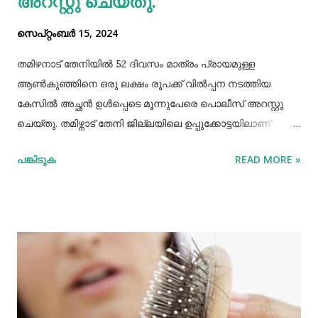
അറസ്റ്റു ചെയ്തു.
സെപ്റ്റംബർ 15, 2024
തമിഴനാട് തേനിയില്‍ 52 ദിവസം മാത്രം പ്രായമുള്ള
ആണ്‍കുഞ്ഞിനെ ഒരു ലക്ഷം രൂപക്ക് വില്‍പ്പന നടത്തിയ
കേസില്‍ അച്ഛൻ ഉള്‍പ്പെടെ മൂന്നുപേരെ പൊലീസ് അറസ്റ്റു
ചെയ്തു. തമിഴ്നാട് തേനി ജില്ലയിലെ ഉപ്പുക്കോട്ടയിലാണ്
സംഭവം. അച്ഛനും കുഞ്ഞിനെ വാങ്ങിയ ബോഡിനായ്ക്കന്നൂർ
പങ്കിടുക
READ MORE »
സ്വദേശികളായ ദമ്ബതികളുമാണ് അറസ്റ്റിലായത്. തേനി
ഉപ്പുക്കോട്ടയിലുള്ള ദമ്ബതികള്‍ക്ക് ജൂലൈമാസം 21 നാണ്
ആണ്‍കുട്ടി ജനിച്ചത്. കുഞ്ഞിൻറെ അമ്മ ചെറിയ തോതില്‍
മാനസിക ആസ്വാസ്ഥ്യമുള്ളയാളാണ്. അച്ഛൻ കൂടുതല്‍
സമയവും മദ്യലഹരിയിലും. തന്‍റെ കുഞ്ഞിനെ ഒരു ലക്ഷം
രൂപക്ക് വില്‍പ്പന നടത്തിയതായി അച്ഛൻ
മദ്യലഹരിയിലിരിക്കെ സമീപവാസികളിലൊരാളോട് പറഞ്ഞു.
ഇതോടെയാണ് വിവരം പുറത്തറിഞ്ഞത്. തുടർന്ന്