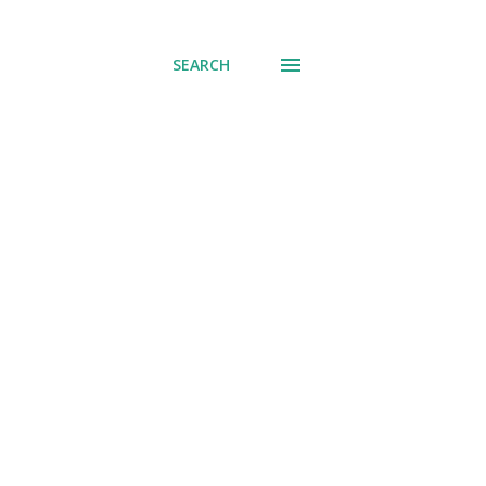
് പോവുക
SEARCH