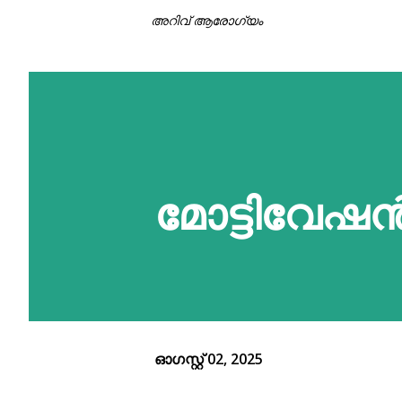
അറിവ് ആരോഗ്യം
മോട്ടിവേഷ
ഓഗസ്റ്റ് 02, 2025