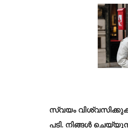
സ്വയം വിശ്വസിക്കു
പടി. നിങ്ങൾ ചെയ്യുന