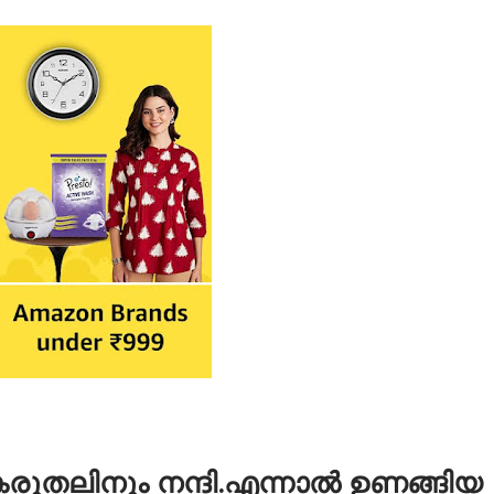
കരുതലിനും നന്ദി.എന്നാല്‍ ഉണങ്ങിയ