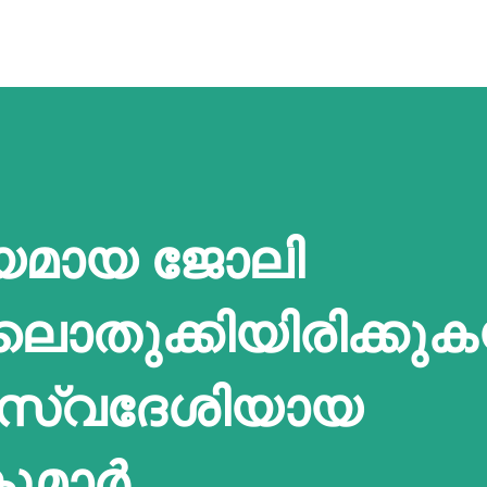
്യമായ ജോലി
ലൊതുക്കിയിരിക്കു
 സ്വദേശിയായ
ുമാർ.