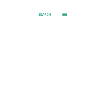
് പോവുക
SEARCH