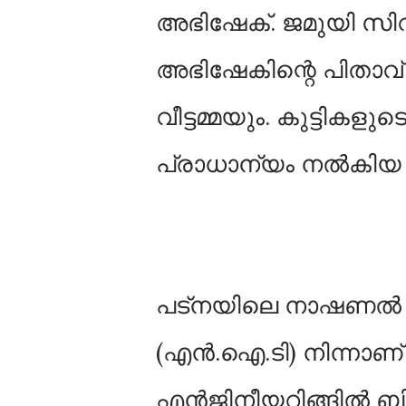
അഭിഷേക്. ജമുയി സ
അഭിഷേകിന്റെ പിതാവ് ഇ
വീട്ടമ്മയും. കുട്ടികള
പ്രാധാന്യം നല്‍കിയ
പട്നയിലെ നാഷണല്‍ ഇൻസ്
(എൻ.ഐ.ടി) നിന്നാണ്
എൻജിനീയറിങ്ങില്‍ ബി