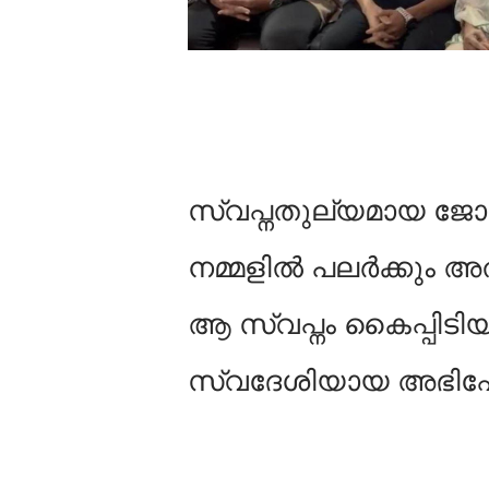
സ്വപ്നതുല്യമായ ജോലി എ
നമ്മളില്‍ പലർക്കും അ
ആ സ്വപ്നം കൈപ്പിടി
സ്വദേശിയായ അഭിഷേ