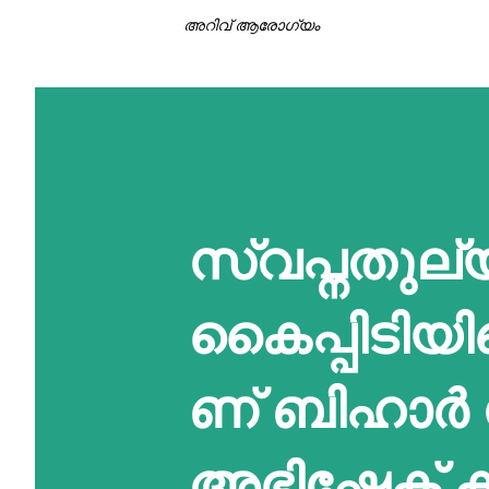
അറിവ് ആരോഗ്യം
സ്വപ്നതുല
കൈപ്പിടിയി
ണ് ബിഹാർ
അഭിഷേക് ക