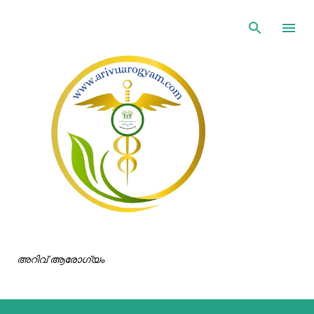
ഇതൊഴിവാക്കി പ്രധാന ഉള്ളടക്കത്തിലേക്ക് പോവുക
അറിവ് ആരോഗ്യം