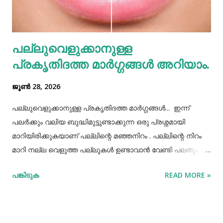
രീതിയല്ല. ഇത് മറ്റുള്ളവർക്ക് നമ്മളെക്കുറിച്ച് വളരെ
തെറ്റിദ്ധാരണ ഉണ്ടാക്കാൻ കാരണമായിത്തീരും. അതുപോലെ
വെള്ളം പോലെയുള്ള സാധനങ്ങൾ ഒരു പാത്രത്തിൽ
പല്ലുവെളുക്കാനുള്ള
കൊണ്ടുവച്ചാൽ അത് അപ്പാടെ കുടിക്കാതെ മറ്റുള്ളവർക്ക്
പ്രകൃതിദത്ത മാര്‍ഗ്ഗങ്ങള്‍ അറിയാം.
കൂട...
ജൂൺ 28, 2026
പല്ലുവെളുക്കാനുള്ള പ്രകൃതിദത്ത മാര്‍ഗ്ഗങ്ങള്‍... ഇന്ന്
പലർക്കും വലിയ ബുദ്ധിമുട്ടുണ്ടാക്കുന്ന ഒരു പ്രശ്നമായി
മാറിയിരിക്കുകയാണ് പല്ലിന്റെ മഞ്ഞനിറം . പല്ലിന്റെ നിറം
മാറി നല്ല വെളുത്ത പല്ലുകൾ ഉണ്ടാവാൻ വേണ്ടി പലതും
ചെയ്തു നോക്കിയിട്ടും പരാജയപ്പെട്ടവർ ഏറെയാണ്.
പങ്കിടുക
READ MORE »
പല്ലിന്‍റെ മഞ്ഞനിറം മാറ്റാന്‍ പല മാര്‍ഗ്ഗങ്ങളും
പ്രയോഗിക്കാറുണ്ട്. ദോഷങ്ങളൊന്നുമില്ലാതെ പല്ലിന്
വെളുപ്പ് നിറം നേടാന്‍ സഹായിക്കുന്ന ചില പ്രകൃതിദത്തമായ
ചില നാടൻ വഴികളുണ്ട്. അവയില്‍ ചിലത് ഇവിടെ