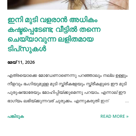
കഴിക്കുന്നത് ചില രോഗങ്ങൾ തടയാൻ സഹായിക്കുന്നു. റാഗി...
എല്ലാത്തരം തിനയും പോഷകസമൃദ്ധമാണെങ്കിലും, റാഗിക്ക്
ഇനി മുടി വളരാൻ അധികം
ചില പ്രത്യേക ഗുണങ്ങളുണ്ട്. റാഗി ഗ്ലൂറ്റൻ രഹിതവും
കഷ്ടപ്പെടേണ്ട; വീട്ടിൽ തന്നെ
പ്രോട്ടീനാൽ സമ്പുഷ്ടവുമാണ്. മറ്റ് തിനകളേക്കാൾ കൂടുതൽ
കാൽസ്യ...
ചെയ്യാവുന്ന ലളിതമായ
ടിപ്‌സുകൾ
മേയ് 11, 2026
എത്രയൊക്കെ മോഡേണാണെന്നു പറഞ്ഞാലും നല്ല ഉള്ളും
നീളവും ഭംഗിയുമുള്ള മുടി സ്ത്രീകളേയും സ്ത്രീകളുടെ ഈ മുടി
പുരുഷന്മാരേയും മോഹിപ്പിയ്ക്കുമെന്നു പറയാം. എന്നാല് ഈ
ഭാഗ്യം ലഭിയ്ക്കുന്നവര് ചുരുക്കം. എന്നുകരുതി ഇത്
അപ്രാപ്യമൊന്നുമല്ല. മുടി നല്ലപോലെ വളരാന്
പങ്കിടുക
READ MORE »
സഹായിക്കുന്ന ചില വഴികളെക്കുറിച്ചറിയൂ,മുടി വളര്‍ച്ചയ്ക്ക്
മുടിയുടെ ശരിയായ സംരക്ഷണവും അത്യാവശ്യം തന്നെ.
ഇതിലൊന്നാണ് മുടി ചീകുന്നതും. മുടി ചീകുമ്പോള്‍