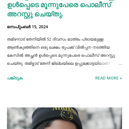
ഉള്‍പ്പെടെ മൂന്നുപേരെ പൊലീസ്
അറസ്റ്റു ചെയ്തു.
സെപ്റ്റംബർ 15, 2024
തമിഴനാട് തേനിയില്‍ 52 ദിവസം മാത്രം പ്രായമുള്ള
ആണ്‍കുഞ്ഞിനെ ഒരു ലക്ഷം രൂപക്ക് വില്‍പ്പന നടത്തിയ
കേസില്‍ അച്ഛൻ ഉള്‍പ്പെടെ മൂന്നുപേരെ പൊലീസ് അറസ്റ്റു
ചെയ്തു. തമിഴ്നാട് തേനി ജില്ലയിലെ ഉപ്പുക്കോട്ടയിലാണ്
സംഭവം. അച്ഛനും കുഞ്ഞിനെ വാങ്ങിയ ബോഡിനായ്ക്കന്നൂർ
പങ്കിടുക
READ MORE »
സ്വദേശികളായ ദമ്ബതികളുമാണ് അറസ്റ്റിലായത്. തേനി
ഉപ്പുക്കോട്ടയിലുള്ള ദമ്ബതികള്‍ക്ക് ജൂലൈമാസം 21 നാണ്
ആണ്‍കുട്ടി ജനിച്ചത്. കുഞ്ഞിൻറെ അമ്മ ചെറിയ തോതില്‍
മാനസിക ആസ്വാസ്ഥ്യമുള്ളയാളാണ്. അച്ഛൻ കൂടുതല്‍
സമയവും മദ്യലഹരിയിലും. തന്‍റെ കുഞ്ഞിനെ ഒരു ലക്ഷം
രൂപക്ക് വില്‍പ്പന നടത്തിയതായി അച്ഛൻ
മദ്യലഹരിയിലിരിക്കെ സമീപവാസികളിലൊരാളോട് പറഞ്ഞു.