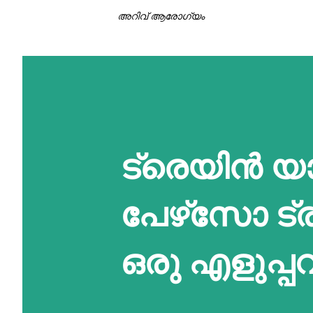
അറിവ് ആരോഗ്യം
ട്രെയിന്‍
പേഴ്‌സോ ട്
ഒരു എളുപ്പവ