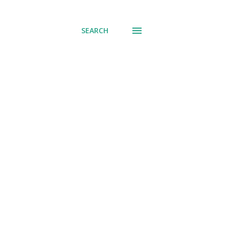
് പോവുക
SEARCH