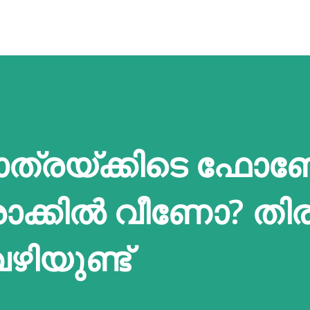
 യാത്രയ്ക്കിടെ ഫോ
രാക്കില്‍ വീണോ? തി
ഴിയുണ്ട്