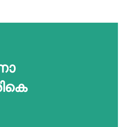
ണോ
രികെ