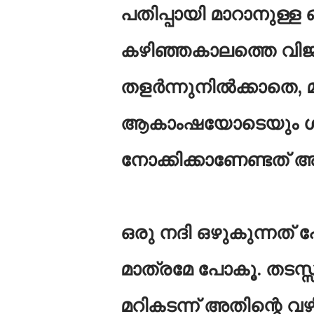
പതിപ്പായി മാറാനുള്ള
കഴിഞ്ഞകാലത്തെ വിജ
തളർന്നുനിൽക്കാതെ, 
ആകാംഷയോടെയും ശുഭ
നോക്കിക്കാണേണ്ടത്
ഒരു നദി ഒഴുകുന്നത് 
മാത്രമേ പോകൂ. തടസ്
മറികടന്ന് അതിന്റെ വ