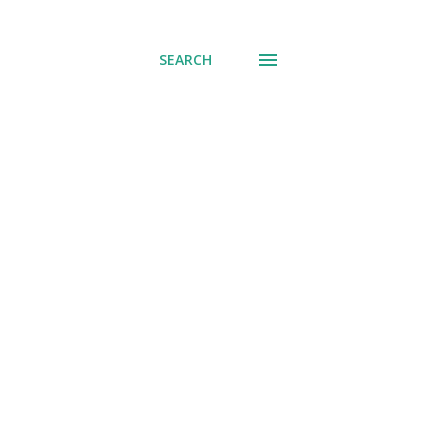
് പോവുക
SEARCH