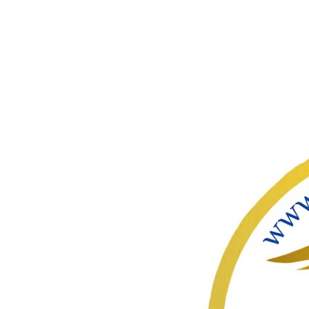
ഇതൊഴിവ