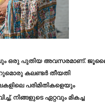
ും ഒരു പുതിയ അവസരമാണ്. ജൂല
െറുമൊരു കലണ്ടർ തീയതി
ലെകളിലെ പരിമിതികളെയും
ച്, നിങ്ങളുടെ ഏറ്റവും മികച്ച