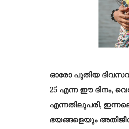
ഓരോ പുതിയ ദിവസവ
25 എന്ന ഈ ദിനം, വ
എന്നതിലുപരി, ഇന്ന
ഭയങ്ങളെയും അതിജീവിച്