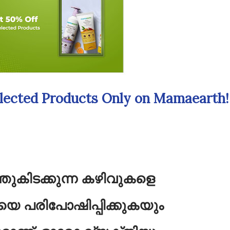
elected Products Only on Mamaearth!
്ഞുകിടക്കുന്ന കഴിവുകളെ
െ പരിപോഷിപ്പിക്കുകയും