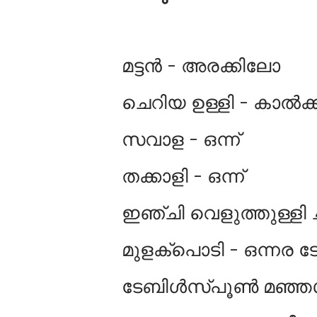
മട്ടൻ - അരക്കിലോ
ചെറിയ ഉള്ളി - കാല്‍ക്കപ
സവാള - ഒന്ന്
തക്കാളി - ഒന്ന്
ഇഞ്ചി വെളുത്തുള്ളി ച
മുളക്പൊടി - ഒന്നര ട
ടേബിള്‍സ്പൂണ്‍ മഞ്ഞ