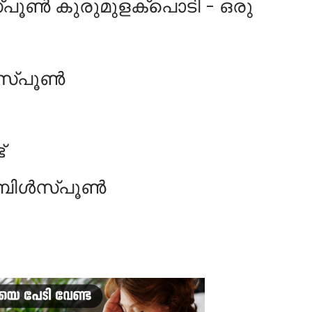
ൂണ്‍ കുരുമുളക്പൊടി - ഒരു
സ്പൂണ്‍
്
ബിള്‍സ്പൂണ്‍