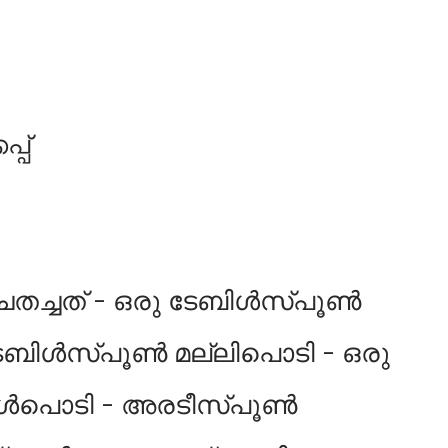
്പ്
തച്ചത് - ഒരു ടേബിള്‍സ്പൂണ്‍
േബിള്‍സ്പൂണ്‍ മല്ലിപൊടി - ഒരു
ള്‍പൊടി - അരടീസ്പൂണ്‍