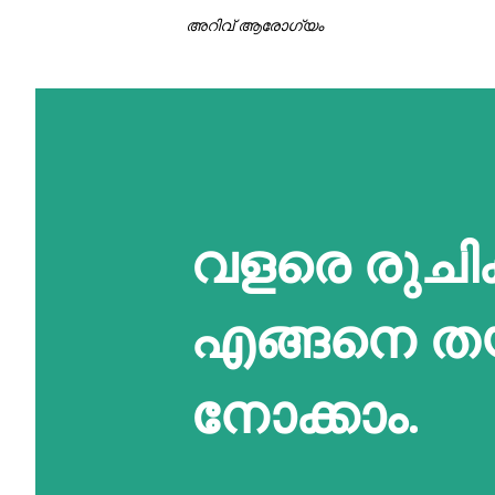
അറിവ് ആരോഗ്യം
വളരെ രുചിക
എങ്ങനെ തയ്
നോക്കാം.