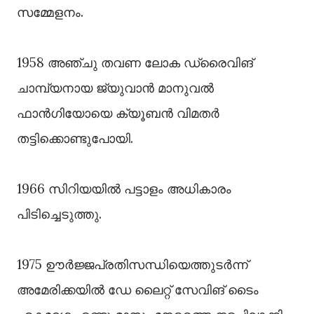
സമ്മേളനം.
1958 അഞ്ചു തവണ ലോക ഡ്രൈവിങ്
ചാമ്പ്യനായ ജ്യുവാൻ മാനുവൽ
ഫാൻഗിയോയെ ക്യൂബൻ വിമതർ
തട്ടിക്കൊണ്ടുപോയി.
1966 സിറിയയിൽ പട്ടാളം അധികാരം
പിടിച്ചെടുത്തു.
1975 ഊർജ്ജപ്രതിസന്ധിയെത്തുടർന്ന്
അമേരിക്കയിൽ ഡേ ലൈറ്റ് സേവിങ് ടൈം