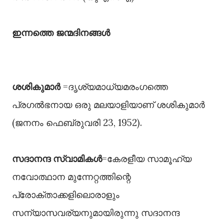
ഇന്നത്തെ ജന്മദിനങ്ങൾ
ശശികുമാർ
=ദൃശ്യമാധ്യമരംഗത്തെ
പ്രഗൽഭനായ ഒരു മലയാളിയാണ്‌ ശശികുമാർ
(ജനനം ഫെബ്രുവരി 23, 1952).
സദാനന്ദ സ്വാമികൾ
=കേരളീയ സാമൂഹ്യ
നവോത്ഥാന മുന്നേറ്റത്തിന്റെ
പ്രോക്താക്കളിലൊരാളും
സന്യാസവര്യനുമായിരുന്നു സദാനന്ദ