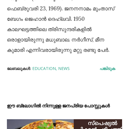
ഫെബ്രുവരി 23, 1969). ജനനനാമം മുംതാസ്
ബേഗം ജെഹാൻ ദെഹ്‌ലവി. 1950
കാലഘട്ടത്തിലെ ത്രിസുന്ദരികളിൽ
ഒരാളായിരുന്നു മധുബാല. നർഗീസ്, മീന
കുമാരി എന്നിവരായിരുന്നു മറ്റു രണ്ടു പേർ.
ലേബലുകള്‍:
EDUCATION
NEWS
പങ്കിടുക
ഈ ബ്ലോഗിൽ നിന്നുള്ള ജനപ്രിയ പോസ്റ്റുകള്‍‌