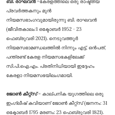
ബി. രാഘവൻ
=കേരളത്തിലെ ഒരു രാഷ്ട്രീയ
പ്രവർത്തകനും മുൻ
നിയമസഭാംഗവുമായിരുന്നു ബി. രാഘവൻ
(ജീവിതകാലം:1 ഒക്ടോബർ 1952 - 23
ഫെബ്രുവരി 2021). നെടുവത്തൂർ
നിയമസഭാമണ്ഡലത്തിൽ നിന്നും എട്ട്, ഒൻപത്,
പന്ത്രണ്ട് കേരള നിയമസഭകളിലേക്ക്
സി.പി.ഐ.എം. പ്രതിനിധിയായി ഇദ്ദേഹം
കേരളാ നിയമസഭയിലംഗമായി.
ജോൺ കീറ്റ്സ്
= കാല്പനിക യുഗത്തിലെ ഒരു
ഇംഗ്ലീഷ് കവിയാണ്‌ ജോൺ കീറ്റ്സ് (ജനനം: 31
ഒക്ടോബർ 1795 മരണം: 23 ഫെബ്രുവരി 1821).