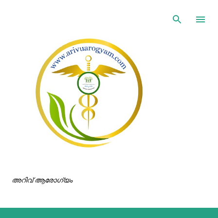
ഇതൊഴിവാക്കി പ്രധാന ഉള്ളടക്കത്തിലേക്ക് പോവുക
അറിവ് ആരോഗ്യം