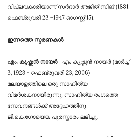
വിപ്ലവകാരിയാണ് സർദാർ അജിത് സിങ് (1881
ഫെബ്രുവരി 23 –1947 ഓഗസ്റ്റ് 15).
ഇന്നത്തെ സ്മരണകൾ
എം. കൃഷ്ണൻ നായർ
=എം കൃഷ്ണൻ നായർ (മാർച്ച്
3, 1923 - ഫെബ്രുവരി 23, 2006)
മലയാളത്തിലെ ഒരു സാഹിത്യ
വിമർശകനായിരുന്നു. സാഹിത്യ രംഗത്തെ
സേവനങ്ങൾക്ക് അദ്ദേഹത്തിനു
ജി.കെ.ഗോയെങ്ക പുരസ്കാരം ലഭിച്ചു.