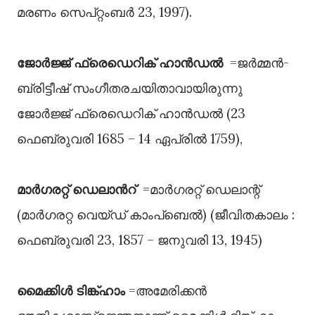
മരണം സെപ്റ്റംബർ 23, 1997).
ജോർജ്ജ് ഫ്രെഡെറിക് ഹാൻഡൽ
=ജർമ്മൻ-
ബ്രിട്ടീഷ് സംഗീതരചയിതാവായിരുന്നു
ജോർജ്ജ് ഫ്രെഡെറിക് ഹാൻഡൽ (23
ഫെബ്രുവരി 1685 – 14 ഏപ്രിൽ 1759),
മാർഗരറ്റ് ഡെലാൻറ്
=മാർഗരറ്റ് ഡെലാന്റ്
(മാർഗരറ്റ വെയ്ഡ് കാംപ്ബെൽ) (ജീവിതകാലം :
ഫെബ്രുവരി 23, 1857 – ജനുവരി 13, 1945)
മൈക്കിൾ ടിങ്ക്ഹാം
=അമേരിക്കൻ