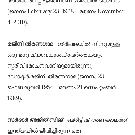
ഭൗതികശാസ്ത്രജ്ഞനാണ് മൈക്കിൾ ടിങ്ക്ഹാം
(ജനനം February 23, 1928 - മരണം November
4, 2010).
രജിനി തിരണഗാമ
=ശ്രീലങ്കയിൽ നിന്നുമുള്ള
ഒരു മനുഷ്യാവകാശപ്രവർത്തകയും,
സ്ത്രീവിമോചനവാദിയുമായിരുന്നു
ഡോക്ടർ.രജിനി തിരണഗാമ (ജനനം 23
ഫെബ്രുവരി 1954 - മരണം 21 സെപ്റ്റംബർ
1989).
സർദാർ അജിത് സിങ്
=ബ്രിട്ടീഷ് ഭരണകാലത്ത്
ഇന്ത്യയിൽ ജീവിച്ചിരുന്ന ഒരു