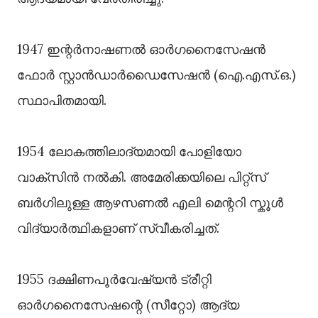
1947 ഇന്റർനാഷണൽ ഓർഗനൈസേഷൻ
ഫോർ സ്റ്റാൻഡാർഡൈസേഷൻ (ഐ.എസ്.ഒ.)
സ്ഥാപിതമായി.
1954 ലോകത്തിലാദ്യമായി പോളിയോ
വാക്സിൻ നൽകി. അമേരിക്കയിലെ പിറ്റ്സ്
ബർഗിലുള്ള ആഴസണൽ എലി മെന്ററി സ്കൂൾ
വിദ്യാർത്ഥികളാണ് സ്വീകരിച്ചത്.
1955 ദക്ഷിണപൂർ‌വേഷ്യൻ ട്രീറ്റി
ഓർഗനൈസേഷന്റെ‍ (സീറ്റോ) ആദ്യ