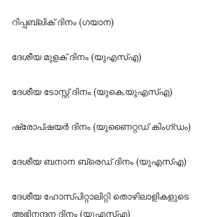
റിപ്പബ്ലിക് ദിനം (ഗയാന)
ദേശീയ മുളക് ദിനം (യുഎസ്എ)
ദേശീയ ടോസ്റ്റ് ദിനം (യുകെ,യുഎസ്എ)
ഷ്രോപ്ഷയർ ദിനം (യുണൈറ്റഡ് കിംഗ്ഡം)
ദേശീയ ബനാന ബ്രെഡ് ദിനം (യുഎസ്എ)
ദേശീയ ഹോസ്പിറ്റാലിറ്റി തൊഴിലാളികളുടെ
അഭിനന്ദന ദിനം (യുഎസ്എ)