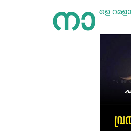
നാ
ളെ റമളാന്