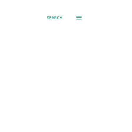
് പോവുക
SEARCH