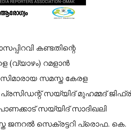
മാസപ്പിറവി കണ്ടതിന്റെ
െ (വ്യാഴം) റമളാന്‍
 ഖാസിമാരായ സമസ്ത കേരള
്രസിഡന്റ് സയ്യിദ് മുഹമ്മദ് ജിഫ്ര
, പാണക്കാട് സയ്യിദ് സാദിഖലി
്ത ജനറല്‍ സെക്രട്ടറി പ്രൊഫ. കെ.