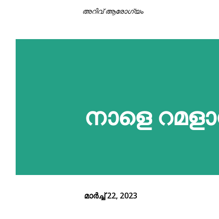
അറിവ് ആരോഗ്യം
നാളെ റമളാന്
മാർച്ച് 22, 2023