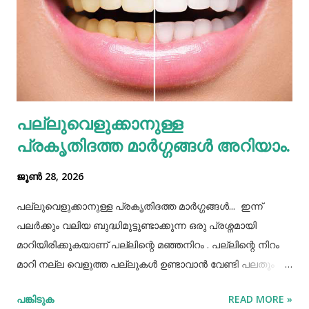
ശ്രദ്ധിക്കേണ്ടതുണ്ട്. കുറെ ആളുകൾക്ക് ഒരുമിച്ച് കഴിക്കാൻ
കൊണ്ടുവന്ന ഭക്ഷണം നമ്മൾ നമ്മുടെ പാത്രത്തിലേക്ക് ധൃതി
കൂട്ടി എടുത്തിട്ട് കഴിച്ചു തീർക്കുന്നതും ഒരിക്കലും ശരിയായ
രീതിയല്ല. ഇത് മറ്റുള്ളവർക്ക് നമ്മളെക്കുറിച്ച് വളരെ
തെറ്റിദ്ധാരണ ഉണ്ടാക്കാൻ കാരണമായിത്തീരും. അതുപോലെ
വെള്ളം പോലെയുള്ള സാധനങ്ങൾ ഒരു പാത്രത്തിൽ
പല്ലുവെളുക്കാനുള്ള
കൊണ്ടുവച്ചാൽ അത് അപ്പാടെ കുടിക്കാതെ മറ്റുള്ളവർക്ക്
പ്രകൃതിദത്ത മാര്‍ഗ്ഗങ്ങള്‍ അറിയാം.
കൂട...
ജൂൺ 28, 2026
പല്ലുവെളുക്കാനുള്ള പ്രകൃതിദത്ത മാര്‍ഗ്ഗങ്ങള്‍... ഇന്ന്
പലർക്കും വലിയ ബുദ്ധിമുട്ടുണ്ടാക്കുന്ന ഒരു പ്രശ്നമായി
മാറിയിരിക്കുകയാണ് പല്ലിന്റെ മഞ്ഞനിറം . പല്ലിന്റെ നിറം
മാറി നല്ല വെളുത്ത പല്ലുകൾ ഉണ്ടാവാൻ വേണ്ടി പലതും
ചെയ്തു നോക്കിയിട്ടും പരാജയപ്പെട്ടവർ ഏറെയാണ്.
പങ്കിടുക
READ MORE »
പല്ലിന്‍റെ മഞ്ഞനിറം മാറ്റാന്‍ പല മാര്‍ഗ്ഗങ്ങളും