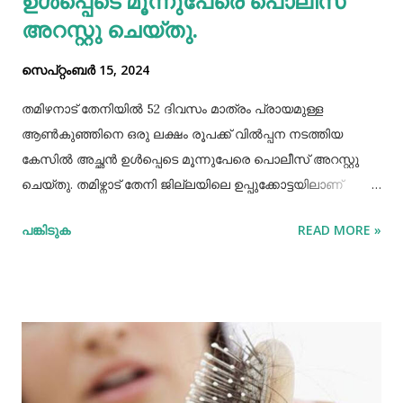
ഉള്‍പ്പെടെ മൂന്നുപേരെ പൊലീസ്
അറസ്റ്റു ചെയ്തു.
സെപ്റ്റംബർ 15, 2024
തമിഴനാട് തേനിയില്‍ 52 ദിവസം മാത്രം പ്രായമുള്ള
ആണ്‍കുഞ്ഞിനെ ഒരു ലക്ഷം രൂപക്ക് വില്‍പ്പന നടത്തിയ
കേസില്‍ അച്ഛൻ ഉള്‍പ്പെടെ മൂന്നുപേരെ പൊലീസ് അറസ്റ്റു
ചെയ്തു. തമിഴ്നാട് തേനി ജില്ലയിലെ ഉപ്പുക്കോട്ടയിലാണ്
സംഭവം. അച്ഛനും കുഞ്ഞിനെ വാങ്ങിയ ബോഡിനായ്ക്കന്നൂർ
പങ്കിടുക
READ MORE »
സ്വദേശികളായ ദമ്ബതികളുമാണ് അറസ്റ്റിലായത്. തേനി
ഉപ്പുക്കോട്ടയിലുള്ള ദമ്ബതികള്‍ക്ക് ജൂലൈമാസം 21 നാണ്
ആണ്‍കുട്ടി ജനിച്ചത്. കുഞ്ഞിൻറെ അമ്മ ചെറിയ തോതില്‍
മാനസിക ആസ്വാസ്ഥ്യമുള്ളയാളാണ്. അച്ഛൻ കൂടുതല്‍
സമയവും മദ്യലഹരിയിലും. തന്‍റെ കുഞ്ഞിനെ ഒരു ലക്ഷം
രൂപക്ക് വില്‍പ്പന നടത്തിയതായി അച്ഛൻ
മദ്യലഹരിയിലിരിക്കെ സമീപവാസികളിലൊരാളോട് പറഞ്ഞു.