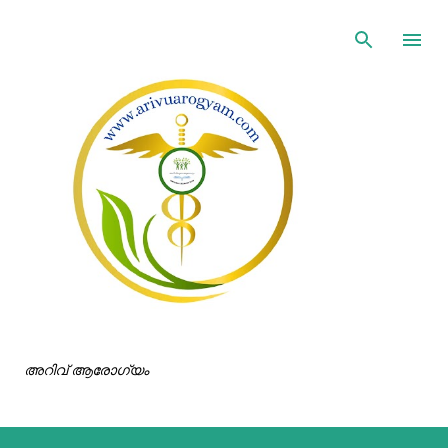
ഇതൊഴിവാക്കി പ്രധാന ഉള്ളടക്കത്തിലേക്ക് പോവുക
അറിവ് ആരോഗ്യം