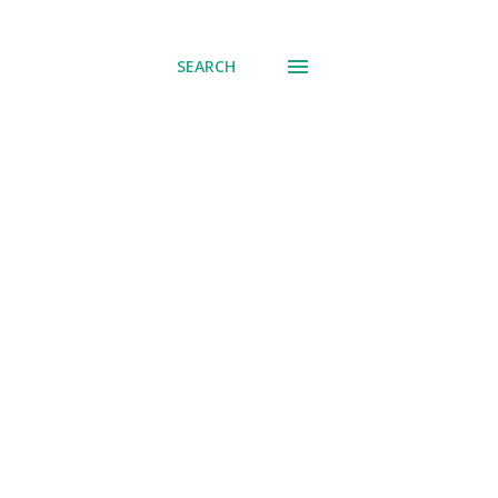
് പോവുക
SEARCH