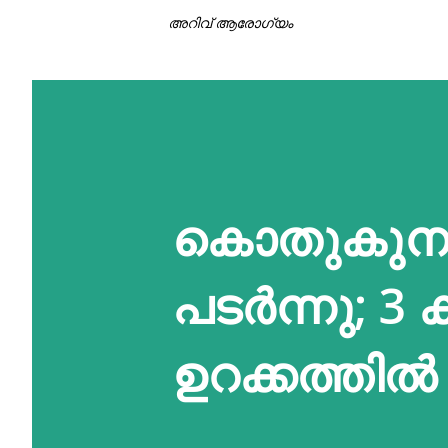
അറിവ് ആരോഗ്യം
കൊതുകുനാശ
പടർന്നു; 3 കു
ഉറക്കത്തിൽ