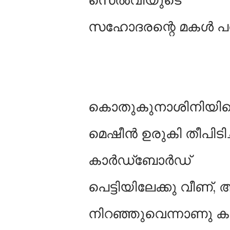
സഹോദരന്റെ മകൾ പവിത
കൊതുകുനാശിനിയിലെ
മെഷീൻ ഉരുകി തീപിടിച്
കാർഡ്ബോർഡ്
പെട്ടിയിലേക്കു വീണ്, 
നിറഞ്ഞുവെന്നാണു ക