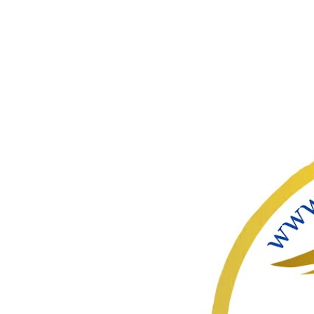
ഇതൊഴിവ