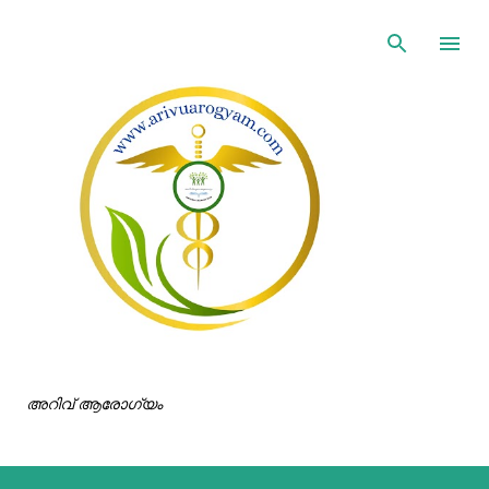
ഇതൊഴിവാക്കി പ്രധാന ഉള്ളടക്കത്തിലേക്ക് പോവുക
അറിവ് ആരോഗ്യം