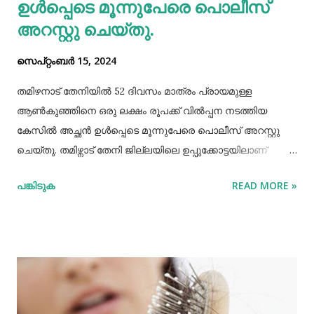
ഉള്‍പ്പെടെ മൂന്നുപേരെ പൊലീസ്
അറസ്റ്റു ചെയ്തു.
സെപ്റ്റംബർ 15, 2024
തമിഴനാട് തേനിയില്‍ 52 ദിവസം മാത്രം പ്രായമുള്ള
ആണ്‍കുഞ്ഞിനെ ഒരു ലക്ഷം രൂപക്ക് വില്‍പ്പന നടത്തിയ
കേസില്‍ അച്ഛൻ ഉള്‍പ്പെടെ മൂന്നുപേരെ പൊലീസ് അറസ്റ്റു
ചെയ്തു. തമിഴ്നാട് തേനി ജില്ലയിലെ ഉപ്പുക്കോട്ടയിലാണ്
സംഭവം. അച്ഛനും കുഞ്ഞിനെ വാങ്ങിയ ബോഡിനായ്ക്കന്നൂർ
പങ്കിടുക
READ MORE »
സ്വദേശികളായ ദമ്ബതികളുമാണ് അറസ്റ്റിലായത്. തേനി
ഉപ്പുക്കോട്ടയിലുള്ള ദമ്ബതികള്‍ക്ക് ജൂലൈമാസം 21 നാണ്
ആണ്‍കുട്ടി ജനിച്ചത്. കുഞ്ഞിൻറെ അമ്മ ചെറിയ തോതില്‍
മാനസിക ആസ്വാസ്ഥ്യമുള്ളയാളാണ്. അച്ഛൻ കൂടുതല്‍
സമയവും മദ്യലഹരിയിലും. തന്‍റെ കുഞ്ഞിനെ ഒരു ലക്ഷം
രൂപക്ക് വില്‍പ്പന നടത്തിയതായി അച്ഛൻ
മദ്യലഹരിയിലിരിക്കെ സമീപവാസികളിലൊരാളോട് പറഞ്ഞു.