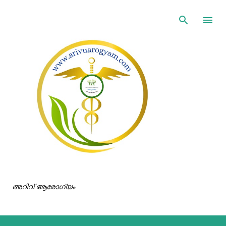
ഇതൊഴിവാക്കി പ്രധാന ഉള്ളടക്കത്തിലേക്ക് പോവുക
അറിവ് ആരോഗ്യം