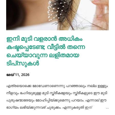
സിങ്ക്, നാരുകൾ എന്നിവയുടെ മികച്ച ഉറവിടമാണ്
വെള്ളക്കടല. നാരുകളും പ്രോട്ടീനുകളും
അടങ്ങിയിരിക്കുന്നതിനാൽ വെള്ളക്കടല പതിവായി
കഴിക്കുന്നത് ചില രോഗങ്ങൾ തടയാൻ സഹായിക്കുന്നു. റാഗി...
എല്ലാത്തരം തിനയും പോഷകസമൃദ്ധമാണെങ്കിലും, റാഗിക്ക്
ഇനി മുടി വളരാൻ അധികം
ചില പ്രത്യേക ഗുണങ്ങളുണ്ട്. റാഗി ഗ്ലൂറ്റൻ രഹിതവും
കഷ്ടപ്പെടേണ്ട; വീട്ടിൽ തന്നെ
പ്രോട്ടീനാൽ സമ്പുഷ്ടവുമാണ്. മറ്റ് തിനകളേക്കാൾ കൂടുതൽ
കാൽസ്യ...
ചെയ്യാവുന്ന ലളിതമായ
ടിപ്‌സുകൾ
മേയ് 11, 2026
എത്രയൊക്കെ മോഡേണാണെന്നു പറഞ്ഞാലും നല്ല ഉള്ളും
നീളവും ഭംഗിയുമുള്ള മുടി സ്ത്രീകളേയും സ്ത്രീകളുടെ ഈ മുടി
പുരുഷന്മാരേയും മോഹിപ്പിയ്ക്കുമെന്നു പറയാം. എന്നാല് ഈ
ഭാഗ്യം ലഭിയ്ക്കുന്നവര് ചുരുക്കം. എന്നുകരുതി ഇത്
അപ്രാപ്യമൊന്നുമല്ല. മുടി നല്ലപോലെ വളരാന്