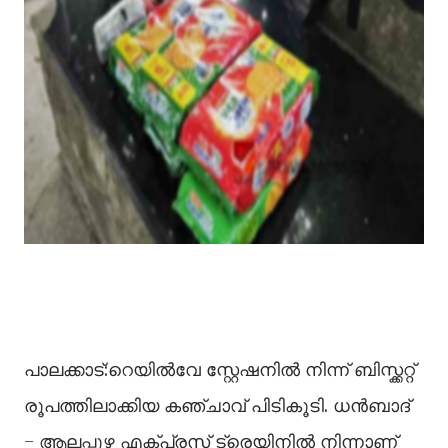
പാലക്കാട്:റെയിൽവേ സ്റ്റേഷനിൽ നിന്ന് ബിസ്ക്കറ്റ്
രൂപത്തിലാക്കിയ കഞ്ചാവ് പിടികൂടി. ധൻബാദ്
– ആലപ്പുഴ എക്പ്രസ് ട്രെയിനിൽ നിന്നാണ്