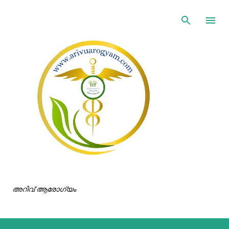
ഇതൊഴിവാക്കി പ്രധാന ഉള്ളടക്കത്തിലേക്ക് പോവുക
അറിവ് ആരോഗ്യം