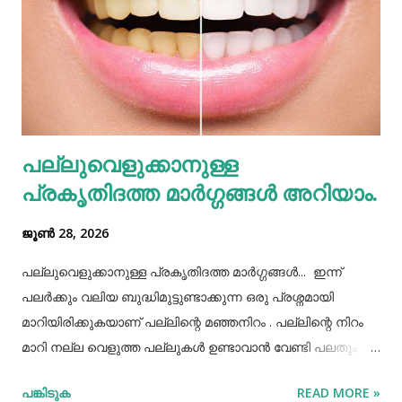
ശ്രദ്ധിക്കേണ്ടതുണ്ട്. കുറെ ആളുകൾക്ക് ഒരുമിച്ച് കഴിക്കാൻ
കൊണ്ടുവന്ന ഭക്ഷണം നമ്മൾ നമ്മുടെ പാത്രത്തിലേക്ക് ധൃതി
കൂട്ടി എടുത്തിട്ട് കഴിച്ചു തീർക്കുന്നതും ഒരിക്കലും ശരിയായ
രീതിയല്ല. ഇത് മറ്റുള്ളവർക്ക് നമ്മളെക്കുറിച്ച് വളരെ
തെറ്റിദ്ധാരണ ഉണ്ടാക്കാൻ കാരണമായിത്തീരും. അതുപോലെ
വെള്ളം പോലെയുള്ള സാധനങ്ങൾ ഒരു പാത്രത്തിൽ
പല്ലുവെളുക്കാനുള്ള
കൊണ്ടുവച്ചാൽ അത് അപ്പാടെ കുടിക്കാതെ മറ്റുള്ളവർക്ക്
പ്രകൃതിദത്ത മാര്‍ഗ്ഗങ്ങള്‍ അറിയാം.
കൂട...
ജൂൺ 28, 2026
പല്ലുവെളുക്കാനുള്ള പ്രകൃതിദത്ത മാര്‍ഗ്ഗങ്ങള്‍... ഇന്ന്
പലർക്കും വലിയ ബുദ്ധിമുട്ടുണ്ടാക്കുന്ന ഒരു പ്രശ്നമായി
മാറിയിരിക്കുകയാണ് പല്ലിന്റെ മഞ്ഞനിറം . പല്ലിന്റെ നിറം
മാറി നല്ല വെളുത്ത പല്ലുകൾ ഉണ്ടാവാൻ വേണ്ടി പലതും
ചെയ്തു നോക്കിയിട്ടും പരാജയപ്പെട്ടവർ ഏറെയാണ്.
പങ്കിടുക
READ MORE »
പല്ലിന്‍റെ മഞ്ഞനിറം മാറ്റാന്‍ പല മാര്‍ഗ്ഗങ്ങളും