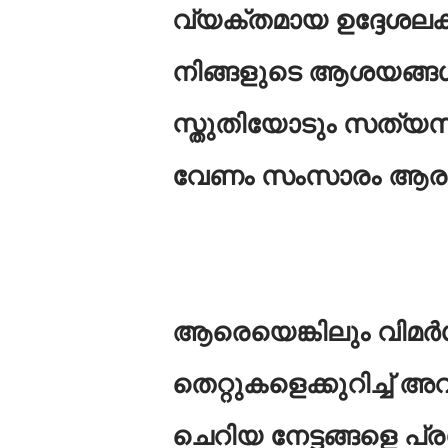
വ്യക്തമായ ഉദ്ദേശലക
നിങ്ങളുടെ ആശയങ്ങൾ
സ്തുതിയോടും സത്യസ
വേണം സംസാരം ആരംഭി
ആരെയെങ്കിലും വിമർശിക
തെറ്റുകളെക്കുറിച്ച്
ചെറിയ നേട്ടങ്ങളെ പ