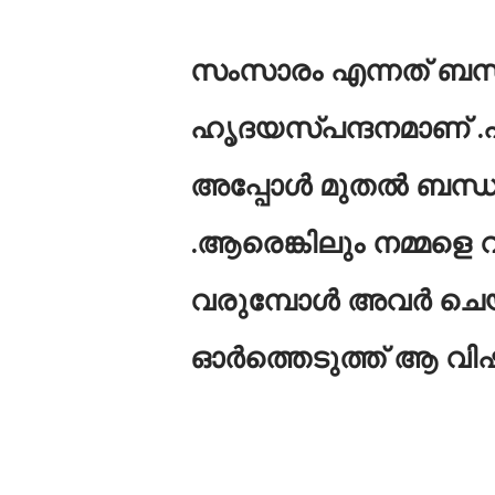
സംസാരം എന്നത് ബന്
ഹൃദയസ്പന്ദനമാണ് .എ
അപ്പോൾ മുതൽ ബന്ധങ
.ആരെങ്കിലും നമ്മളെ വ
വരുമ്പോൾ അവർ ചെയ്
ഓർത്തെടുത്ത് ആ വിഷമ