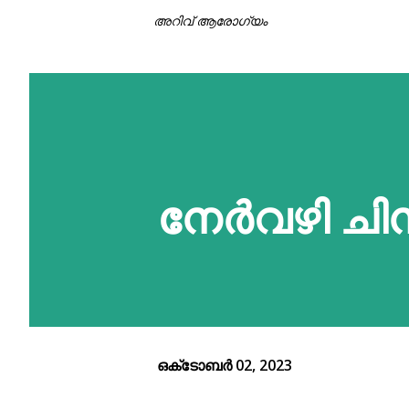
അറിവ് ആരോഗ്യം
നേർവഴി ചി
ഒക്‌ടോബർ 02, 2023