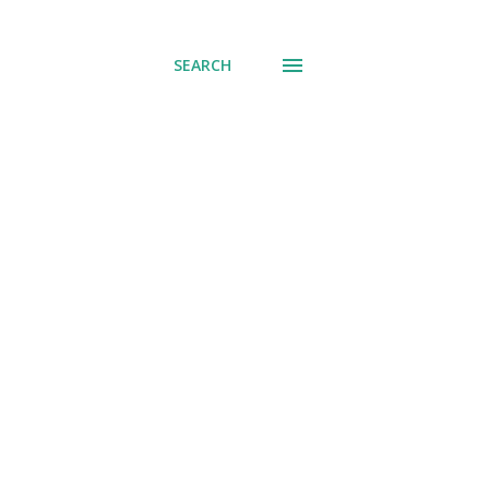
് പോവുക
SEARCH