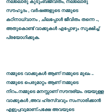
നല്ലൊരു കുടുംബജീവിതം, നല്ലൊരു
സൗഹൃദം , വർഷങ്ങളുടെ നമ്മുടെ
കഠിനാധ്വാനം , ചിലപ്പോൾ ജീവിതം തന്നെ ..,
അതുകൊണ്ട് വാക്കുകൾ എപ്പോഴും സൂക്ഷിച്ച്
പ്രയോഗിക്കുക.
നമ്മുടെ വാക്കുകൾ ആണ് നമ്മുടെ മുഖം ..
നമ്മുടെ പെരുമാറ്റം ആണ് നമ്മുടെ
നിറം..നമ്മുടെ മനസ്സാണ് സൗന്ദര്യം. ദയയുള്ള
വാക്കുകൾ ,അവ ഹ്രസ്വവും സംസാരിക്കാൻ
എളുപ്പവുമാണ്.പക്ഷേ അവയുടെ