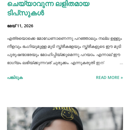
തുടർന്ന് നടത...
ചെയ്യാവുന്ന ലളിതമായ
ടിപ്‌സുകൾ
മേയ് 11, 2026
എത്രയൊക്കെ മോഡേണാണെന്നു പറഞ്ഞാലും നല്ല ഉള്ളും
നീളവും ഭംഗിയുമുള്ള മുടി സ്ത്രീകളേയും സ്ത്രീകളുടെ ഈ മുടി
പുരുഷന്മാരേയും മോഹിപ്പിയ്ക്കുമെന്നു പറയാം. എന്നാല് ഈ
ഭാഗ്യം ലഭിയ്ക്കുന്നവര് ചുരുക്കം. എന്നുകരുതി ഇത്
അപ്രാപ്യമൊന്നുമല്ല. മുടി നല്ലപോലെ വളരാന്
പങ്കിടുക
READ MORE »
സഹായിക്കുന്ന ചില വഴികളെക്കുറിച്ചറിയൂ,മുടി വളര്‍ച്ചയ്ക്ക്
മുടിയുടെ ശരിയായ സംരക്ഷണവും അത്യാവശ്യം തന്നെ.
ഇതിലൊന്നാണ് മുടി ചീകുന്നതും. മുടി ചീകുമ്പോള്‍
തലയോടിലെ രക്തപ്രവാഹം വര്‍ദ്ധിക്കും എന്നാല്‍ മുടി
ചീകുന്നത് ശരിയായ രീതിയിലല്ലെങ്കില്‍ മുടി ജട പിടിക്കാനും
പൊട്ടിപ്പോകാനുമുള്ള സാധ്യതയും കൂടും. മുടി ശരിയായി
ചീകുന്നതിനും ചില വഴികളുണ്ട്. ആമസോണിൽ 80% വരെ