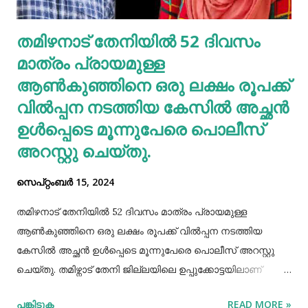
കഴിക്കുന്നത് ചില രോഗങ്ങൾ തടയാൻ സഹായിക്കുന്നു. റാഗി...
എല്ലാത്തരം തിനയും പോഷകസമൃദ്ധമാണെങ്കിലും, റാഗിക്ക്
തമിഴനാട് തേനിയില്‍ 52 ദിവസം
ചില പ്രത്യേക ഗുണങ്ങളുണ്ട്. റാഗി ഗ്ലൂറ്റൻ രഹിതവും
മാത്രം പ്രായമുള്ള
പ്രോട്ടീനാൽ സമ്പുഷ്ടവുമാണ്. മറ്റ് തിനകളേക്കാൾ കൂടുതൽ
കാൽസ്യ...
ആണ്‍കുഞ്ഞിനെ ഒരു ലക്ഷം രൂപക്ക്
വില്‍പ്പന നടത്തിയ കേസില്‍ അച്ഛൻ
ഉള്‍പ്പെടെ മൂന്നുപേരെ പൊലീസ്
അറസ്റ്റു ചെയ്തു.
സെപ്റ്റംബർ 15, 2024
തമിഴനാട് തേനിയില്‍ 52 ദിവസം മാത്രം പ്രായമുള്ള
ആണ്‍കുഞ്ഞിനെ ഒരു ലക്ഷം രൂപക്ക് വില്‍പ്പന നടത്തിയ
കേസില്‍ അച്ഛൻ ഉള്‍പ്പെടെ മൂന്നുപേരെ പൊലീസ് അറസ്റ്റു
ചെയ്തു. തമിഴ്നാട് തേനി ജില്ലയിലെ ഉപ്പുക്കോട്ടയിലാണ്
സംഭവം. അച്ഛനും കുഞ്ഞിനെ വാങ്ങിയ ബോഡിനായ്ക്കന്നൂർ
പങ്കിടുക
READ MORE »