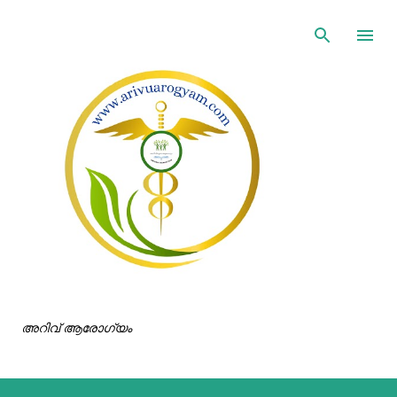
ഇതൊഴിവാക്കി പ്രധാന ഉള്ളടക്കത്തിലേക്ക് പോവുക
അറിവ് ആരോഗ്യം