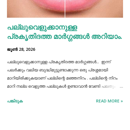
രീതിയല്ല. ഇത് മറ്റുള്ളവർക്ക് നമ്മളെക്കുറിച്ച് വളരെ
തെറ്റിദ്ധാരണ ഉണ്ടാക്കാൻ കാരണമായിത്തീരും. അതുപോലെ
വെള്ളം പോലെയുള്ള സാധനങ്ങൾ ഒരു പാത്രത്തിൽ
പല്ലുവെളുക്കാനുള്ള
കൊണ്ടുവച്ചാൽ അത് അപ്പാടെ കുടിക്കാതെ മറ്റുള്ളവർക്ക്
പ്രകൃതിദത്ത മാര്‍ഗ്ഗങ്ങള്‍ അറിയാം.
കൂട...
ജൂൺ 28, 2026
പല്ലുവെളുക്കാനുള്ള പ്രകൃതിദത്ത മാര്‍ഗ്ഗങ്ങള്‍... ഇന്ന്
പലർക്കും വലിയ ബുദ്ധിമുട്ടുണ്ടാക്കുന്ന ഒരു പ്രശ്നമായി
മാറിയിരിക്കുകയാണ് പല്ലിന്റെ മഞ്ഞനിറം . പല്ലിന്റെ നിറം
മാറി നല്ല വെളുത്ത പല്ലുകൾ ഉണ്ടാവാൻ വേണ്ടി പലതും
ചെയ്തു നോക്കിയിട്ടും പരാജയപ്പെട്ടവർ ഏറെയാണ്.
പങ്കിടുക
READ MORE »
പല്ലിന്‍റെ മഞ്ഞനിറം മാറ്റാന്‍ പല മാര്‍ഗ്ഗങ്ങളും
പ്രയോഗിക്കാറുണ്ട്. ദോഷങ്ങളൊന്നുമില്ലാതെ പല്ലിന്
വെളുപ്പ് നിറം നേടാന്‍ സഹായിക്കുന്ന ചില പ്രകൃതിദത്തമായ
ചില നാടൻ വഴികളുണ്ട്. അവയില്‍ ചിലത് ഇവിടെ