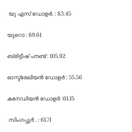
യു എസ്‌ ഡോളർ. : 83.45
യൂറൊ : 89.61
ബ്രിട്ടീഷ്‌ പൗണ്ട്‌ : 105.92
ഓസ്ട്രേലിയൻ ഡോളർ : 55.56
കനേഡിയൻ ഡോളർ :61.15
സിംഗപ്പൂർ . : 61.71