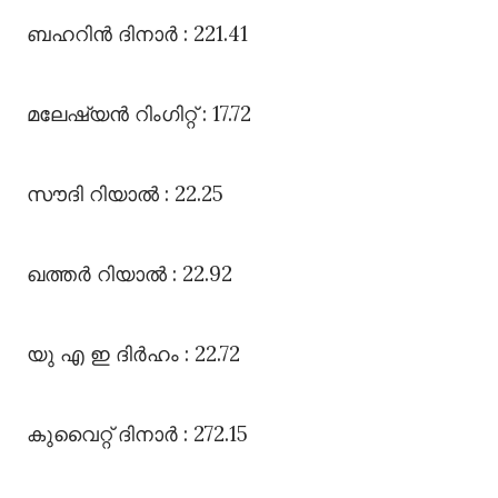
ബഹറിൻ ദിനാർ : 221.41
മലേഷ്യൻ റിംഗിറ്റ്‌ : 17.72
സൗദി റിയാൽ : 22.25
ഖത്തർ റിയാൽ : 22.92
യു എ ഇ ദിർഹം : 22.72
കുവൈറ്റ്‌ ദിനാർ : 272.15