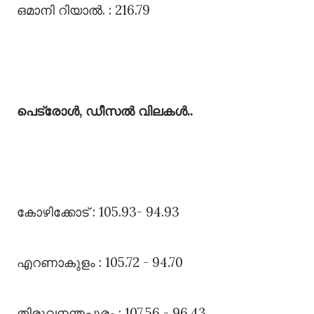
ഒമാനി റിയാൽ. : 216.79
പെട്രോൾ, ഡീസൽ വിലകൾ..
കോഴിക്കോട്‌ : 105.93- 94.93
എറണാകുളം : 105.72 - 94.70
തിരുവനന്തപുരം : 107.56 - 96.43