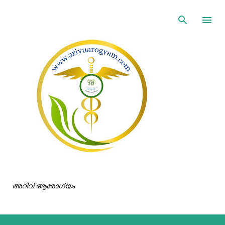
ഇതൊഴിവാക്കി പ്രധാന ഉള്ളടക്കത്തിലേക്ക് പോവുക
അറിവ് ആരോഗ്യം