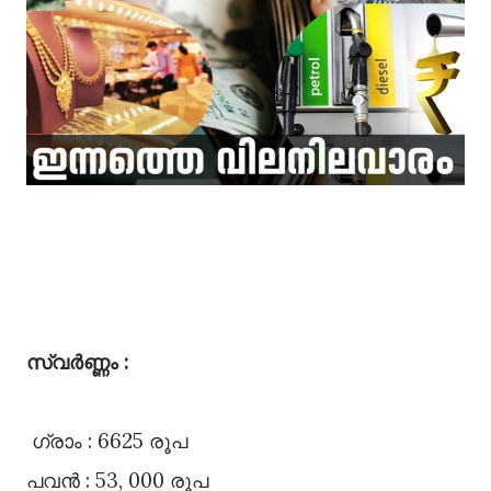
സ്വർണ്ണം :
ഗ്രാം : 6625 രൂപ
പവൻ : 53, 000 രൂപ