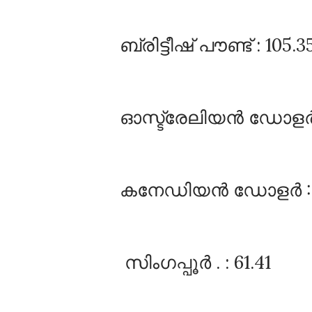
ബ്രിട്ടീഷ്‌ പൗണ്ട്‌ : 105.3
ഓസ്ട്രേലിയൻ ഡോളർ :
കനേഡിയൻ ഡോളർ :6
സിംഗപ്പൂർ . : 61.41