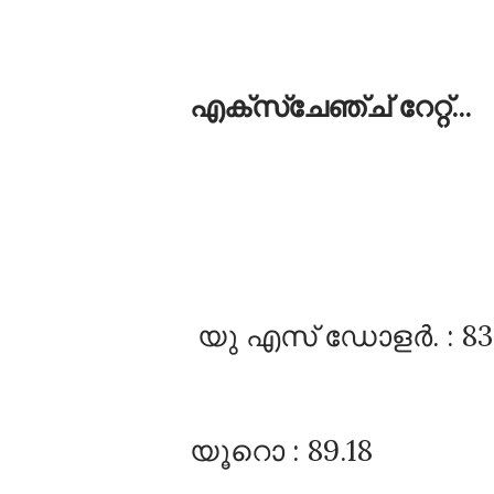
എക്സ്ചേഞ്ച്‌ റേറ്റ്‌...
യു എസ്‌ ഡോളർ. : 83
യൂറൊ : 89.18