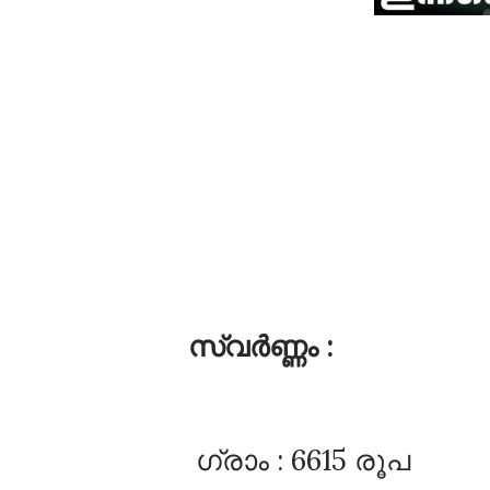
സ്വർണ്ണം :
ഗ്രാം : 6615 രൂപ