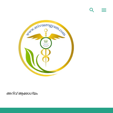
ഇതൊഴിവാക്കി പ്രധാന ഉള്ളടക്കത്തിലേക്ക് പോവുക
അറിവ് ആരോഗ്യം