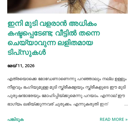
കഴിക്കുന്നത് ചില രോഗങ്ങൾ തടയാൻ സഹായിക്കുന്നു. റാഗി...
എല്ലാത്തരം തിനയും പോഷകസമൃദ്ധമാണെങ്കിലും, റാഗിക്ക്
ഇനി മുടി വളരാൻ അധികം
ചില പ്രത്യേക ഗുണങ്ങളുണ്ട്. റാഗി ഗ്ലൂറ്റൻ രഹിതവും
കഷ്ടപ്പെടേണ്ട; വീട്ടിൽ തന്നെ
പ്രോട്ടീനാൽ സമ്പുഷ്ടവുമാണ്. മറ്റ് തിനകളേക്കാൾ കൂടുതൽ
കാൽസ്യ...
ചെയ്യാവുന്ന ലളിതമായ
ടിപ്‌സുകൾ
മേയ് 11, 2026
എത്രയൊക്കെ മോഡേണാണെന്നു പറഞ്ഞാലും നല്ല ഉള്ളും
നീളവും ഭംഗിയുമുള്ള മുടി സ്ത്രീകളേയും സ്ത്രീകളുടെ ഈ മുടി
പുരുഷന്മാരേയും മോഹിപ്പിയ്ക്കുമെന്നു പറയാം. എന്നാല് ഈ
ഭാഗ്യം ലഭിയ്ക്കുന്നവര് ചുരുക്കം. എന്നുകരുതി ഇത്
അപ്രാപ്യമൊന്നുമല്ല. മുടി നല്ലപോലെ വളരാന്
പങ്കിടുക
READ MORE »
സഹായിക്കുന്ന ചില വഴികളെക്കുറിച്ചറിയൂ,മുടി വളര്‍ച്ചയ്ക്ക്
മുടിയുടെ ശരിയായ സംരക്ഷണവും അത്യാവശ്യം തന്നെ.