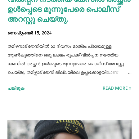
ഉള്‍പ്പെടെ മൂന്നുപേരെ പൊലീസ്
അറസ്റ്റു ചെയ്തു.
സെപ്റ്റംബർ 15, 2024
തമിഴനാട് തേനിയില്‍ 52 ദിവസം മാത്രം പ്രായമുള്ള
ആണ്‍കുഞ്ഞിനെ ഒരു ലക്ഷം രൂപക്ക് വില്‍പ്പന നടത്തിയ
കേസില്‍ അച്ഛൻ ഉള്‍പ്പെടെ മൂന്നുപേരെ പൊലീസ് അറസ്റ്റു
ചെയ്തു. തമിഴ്നാട് തേനി ജില്ലയിലെ ഉപ്പുക്കോട്ടയിലാണ്
സംഭവം. അച്ഛനും കുഞ്ഞിനെ വാങ്ങിയ ബോഡിനായ്ക്കന്നൂർ
പങ്കിടുക
READ MORE »
സ്വദേശികളായ ദമ്ബതികളുമാണ് അറസ്റ്റിലായത്. തേനി
ഉപ്പുക്കോട്ടയിലുള്ള ദമ്ബതികള്‍ക്ക് ജൂലൈമാസം 21 നാണ്
ആണ്‍കുട്ടി ജനിച്ചത്. കുഞ്ഞിൻറെ അമ്മ ചെറിയ തോതില്‍
മാനസിക ആസ്വാസ്ഥ്യമുള്ളയാളാണ്. അച്ഛൻ കൂടുതല്‍
സമയവും മദ്യലഹരിയിലും. തന്‍റെ കുഞ്ഞിനെ ഒരു ലക്ഷം
രൂപക്ക് വില്‍പ്പന നടത്തിയതായി അച്ഛൻ