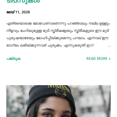
ടിപ്‌സുകൾ
മേയ് 11, 2026
എത്രയൊക്കെ മോഡേണാണെന്നു പറഞ്ഞാലും നല്ല ഉള്ളും
നീളവും ഭംഗിയുമുള്ള മുടി സ്ത്രീകളേയും സ്ത്രീകളുടെ ഈ മുടി
പുരുഷന്മാരേയും മോഹിപ്പിയ്ക്കുമെന്നു പറയാം. എന്നാല് ഈ
ഭാഗ്യം ലഭിയ്ക്കുന്നവര് ചുരുക്കം. എന്നുകരുതി ഇത്
അപ്രാപ്യമൊന്നുമല്ല. മുടി നല്ലപോലെ വളരാന്
പങ്കിടുക
READ MORE »
സഹായിക്കുന്ന ചില വഴികളെക്കുറിച്ചറിയൂ,മുടി വളര്‍ച്ചയ്ക്ക്
മുടിയുടെ ശരിയായ സംരക്ഷണവും അത്യാവശ്യം തന്നെ.
ഇതിലൊന്നാണ് മുടി ചീകുന്നതും. മുടി ചീകുമ്പോള്‍
തലയോടിലെ രക്തപ്രവാഹം വര്‍ദ്ധിക്കും എന്നാല്‍ മുടി
ചീകുന്നത് ശരിയായ രീതിയിലല്ലെങ്കില്‍ മുടി ജട പിടിക്കാനും
പൊട്ടിപ്പോകാനുമുള്ള സാധ്യതയും കൂടും. മുടി ശരിയായി
ചീകുന്നതിനും ചില വഴികളുണ്ട്. ആമസോണിൽ 80% വരെ
ഓഫറിൽ വ്യത്യസ്ത വിഭാഗത്തിലുള്ള ഉത്പന്നങ്ങൾ