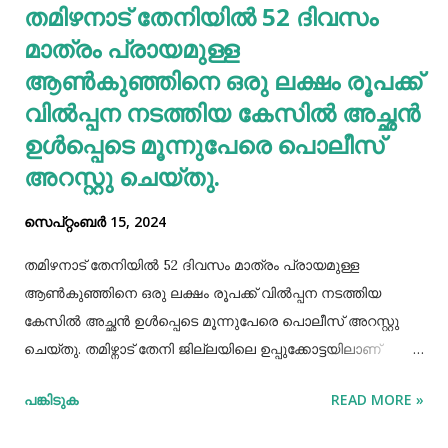
തമിഴനാട് തേനിയില്‍ 52 ദിവസം
ചില പ്രത്യേക ഗുണങ്ങളുണ്ട്. റാഗി ഗ്ലൂറ്റൻ രഹിതവും
മാത്രം പ്രായമുള്ള
പ്രോട്ടീനാൽ സമ്പുഷ്ടവുമാണ്. മറ്റ് തിനകളേക്കാൾ കൂടുതൽ
കാൽസ്യ...
ആണ്‍കുഞ്ഞിനെ ഒരു ലക്ഷം രൂപക്ക്
വില്‍പ്പന നടത്തിയ കേസില്‍ അച്ഛൻ
ഉള്‍പ്പെടെ മൂന്നുപേരെ പൊലീസ്
അറസ്റ്റു ചെയ്തു.
സെപ്റ്റംബർ 15, 2024
തമിഴനാട് തേനിയില്‍ 52 ദിവസം മാത്രം പ്രായമുള്ള
ആണ്‍കുഞ്ഞിനെ ഒരു ലക്ഷം രൂപക്ക് വില്‍പ്പന നടത്തിയ
കേസില്‍ അച്ഛൻ ഉള്‍പ്പെടെ മൂന്നുപേരെ പൊലീസ് അറസ്റ്റു
ചെയ്തു. തമിഴ്നാട് തേനി ജില്ലയിലെ ഉപ്പുക്കോട്ടയിലാണ്
സംഭവം. അച്ഛനും കുഞ്ഞിനെ വാങ്ങിയ ബോഡിനായ്ക്കന്നൂർ
പങ്കിടുക
READ MORE »
സ്വദേശികളായ ദമ്ബതികളുമാണ് അറസ്റ്റിലായത്. തേനി
ഉപ്പുക്കോട്ടയിലുള്ള ദമ്ബതികള്‍ക്ക് ജൂലൈമാസം 21 നാണ്