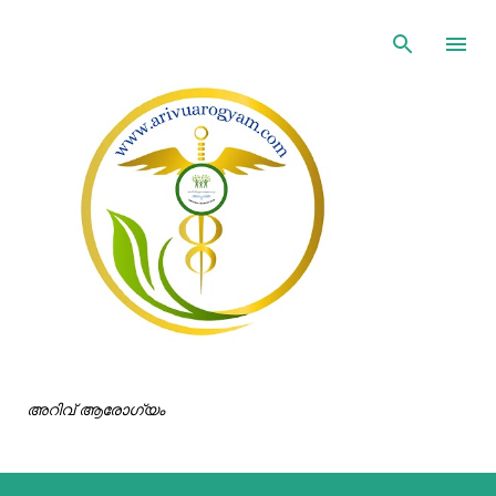
ഇതൊഴിവാക്കി പ്രധാന ഉള്ളടക്കത്തിലേക്ക് പോവുക
അറിവ് ആരോഗ്യം