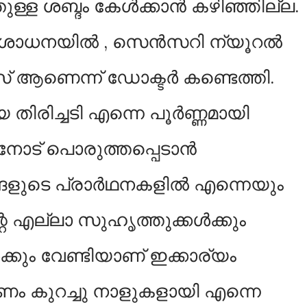
തുള്ള ശബ്ദം കേൾക്കാൻ കഴിഞ്ഞില്ല.
പരിശോധനയിൽ , സെൻസറി ന്യൂറൽ
് ആണെന്ന് ഡോക്ടർ കണ്ടെത്തി.
 തിരിച്ചടി എന്നെ പൂർണ്ണമായി
ോട് പൊരുത്തപ്പെടാൻ
ങ്ങളുടെ പ്രാർഥനകളിൽ എന്നെയും
െ എല്ലാ സുഹൃത്തുക്കൾക്കും
കും വേണ്ടിയാണ് ഇക്കാര്യം
ാരണം കുറച്ചു നാളുകളായി എന്നെ