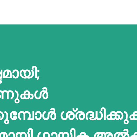
മായി;
ണുകൾ
മ്പോൾ ശ്രദ്ധിക്കു
്പുമായി ഗായിക അൽ