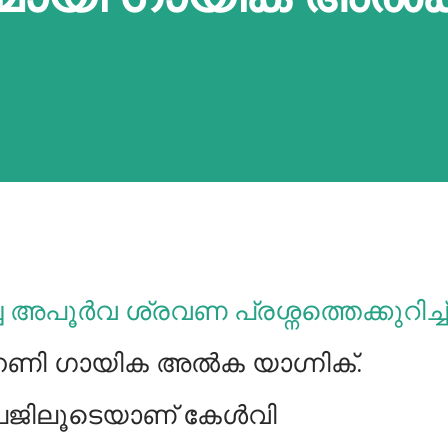
്ച അപൂർവ ശ്രവണ പ്രശ്നത്തെക്കുറിച്ച്
ന്നണി ഗായിക അൽക യാഗ്നിക്.
േജിലൂടെയാണ് കേൾവി