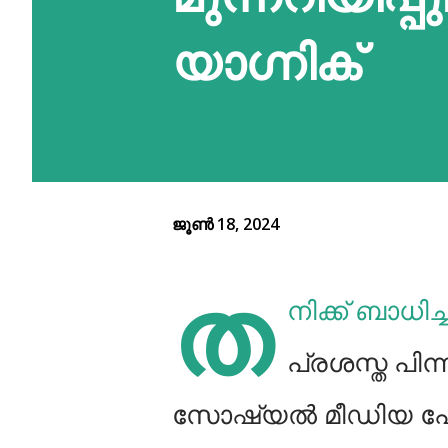
യാഗ്നിക്
ജൂൺ 18, 2024
ത
നിക്ക് ബാധിച
പ്രശസ്ത പി
സോഷ്യൽ മീഡിയ പ