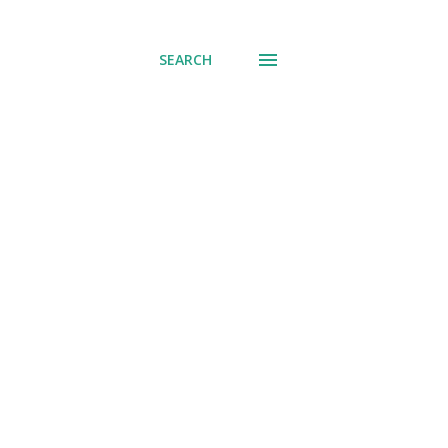
് പോവുക
SEARCH