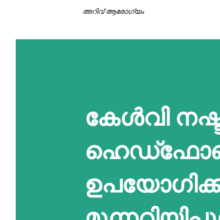
അറിവ് ആരോഗ്യം
കേൾവി നഷ്ട
ഹെഡ്‌ഫോ
ഉപയോഗിക്കു
മുന്നറിയിപ