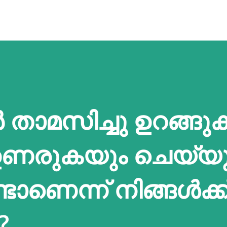
 താമസിച്ചു ഉറങ്ങു
 ഉണരുകയും ചെയ്യു
ാണെന്ന് നിങ്ങൾക്ക
?