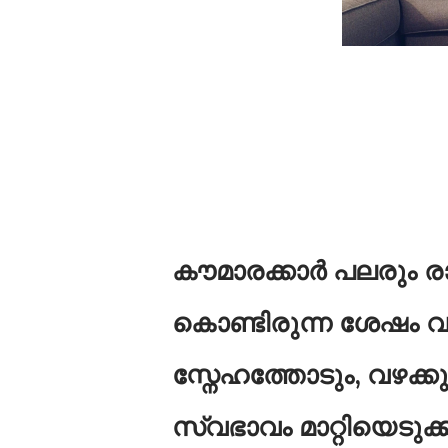
കൗമാരക്കാർ പലരും 
കൊണ്ടിരുന്ന ശേഷം വള
സ്നേഹത്തോടും, വഴക്കു
സ്വഭാവം മാറ്റിയെടുക