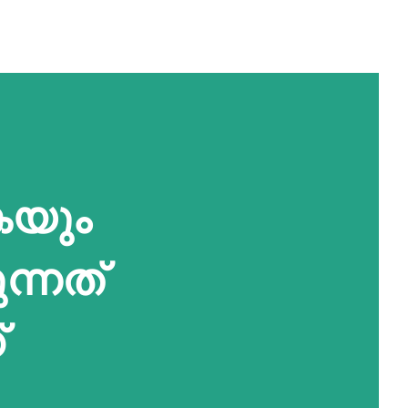
കയും
ന്നത്
്