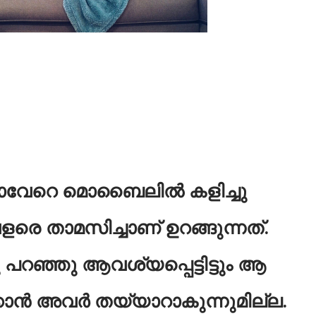
രാവേറെ മൊബൈലിൽ കളിച്ചു
രെ താമസിച്ചാണ് ഉറങ്ങുന്നത്.
 പറഞ്ഞു ആവശ്യപ്പെട്ടിട്ടും ആ
്കാൻ അവർ തയ്യാറാകുന്നുമില്ല.