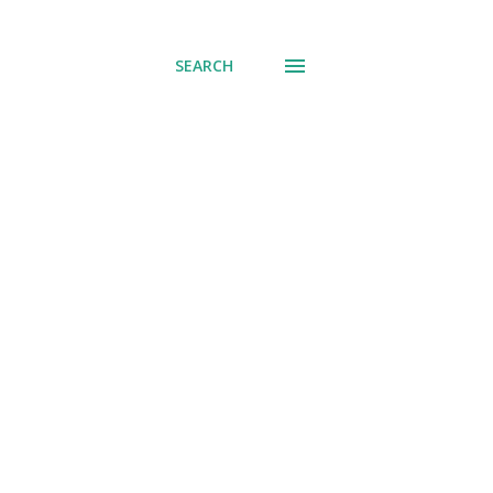
് പോവുക
SEARCH