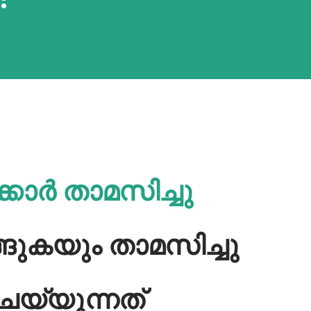
്കാർ താമസിച്ചു
ങുകയും താമസിച്ചു
യ്യുന്നത്