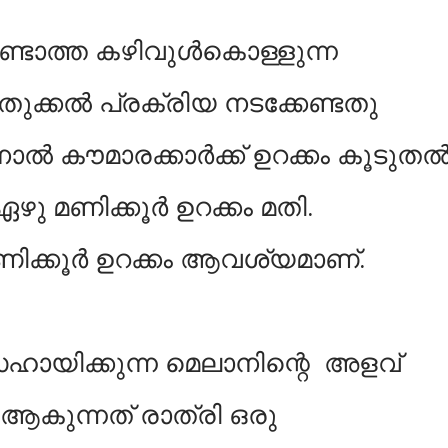
േണ്ടാത്ത കഴിവുൾകൊള്ളുന്ന
തുക്കൽ പ്രക്രിയ നടക്കേണ്ടതു
നാൽ കൗമാരക്കാർക്ക് ഉറക്കം കൂടുത
ഴു മണിക്കൂർ ഉറക്കം മതി.
മണിക്കൂർ ഉറക്കം ആവശ്യമാണ്.
സഹായിക്കുന്ന മെലാനിന്റെ അളവ്
 ആകുന്നത് രാത്രി ഒരു