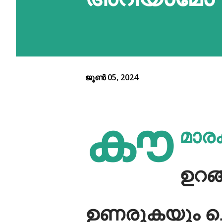
ജൂൺ 05, 2024
കൗ
മാരക
ഉറങ്
ഉണരുകയും ചെ