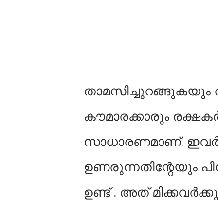
താമസിച്ചുറങ്ങുകയും
കൗമാരക്കാരും രക്ഷകർ
സാധാരണമാണ്. ഇവർ താ
ഉണരുന്നതിന്റേയും പി
ഉണ്ട് . അത് മിക്കവർക്