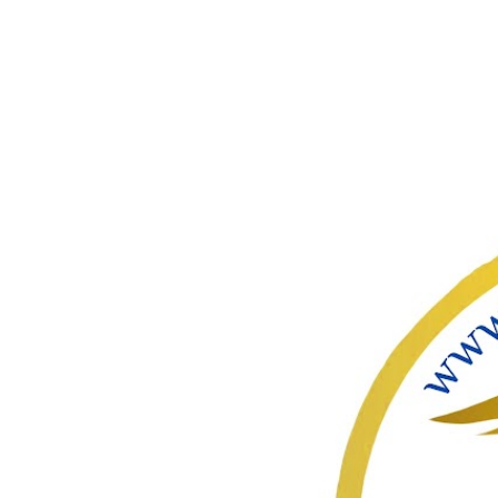
ഇതൊഴിവ