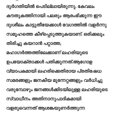
ദുർഗതിയിൽ പെടില്ലായിരുന്നു. കേവലം
കൗതുകത്തിനായി പലരും ആരംഭിക്കുന്ന ഈ
ദുഃശീലം കാട്ടുതീയേക്കാൾ വേഗത്തിൽ വളർന്നു
സമൂഹത്തെ കീഴ്പ്പെടുത്തുകയാണ്. ഒരിക്കലും
തിരിച്ചു കയറാൻ പറ്റാത്ത,
മഹാഗർത്തത്തിലേക്കാണ് ലഹരിയുടെ
ഉപയോക്താക്കൾ പതിക്കുന്നത്.ആഗോള
വ്യാപകമായി ലഹരിക്കെതിരായ പ്രതിഷേധ
സമരങ്ങളും ജനകീയ മുന്നേറ്റങ്ങളും വർധിച്ചു
വരുമ്പോഴും ജനങ്ങൾക്കിടയിലുള്ള ലഹരിയുടെ
സ്വാധീനം അതിനാനുപാദികമായി
വളരുവെന്നത് ആശങ്കയുണർത്തുന്ന