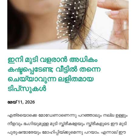
വെള്ളകടല... പ്രോട്ടീൻ, ഫോളേറ്റ് (വിറ്റാമിൻ ബി 9), ഇരുമ്പ്,
സിങ്ക്, നാരുകൾ എന്നിവയുടെ മികച്ച ഉറവിടമാണ്
വെള്ളക്കടല. നാരുകളും പ്രോട്ടീനുകളും
അടങ്ങിയിരിക്കുന്നതിനാൽ വെള്ളക്കടല പതിവായി
കഴിക്കുന്നത് ചില രോഗങ്ങൾ തടയാൻ സഹായിക്കുന്നു. റാഗി...
എല്ലാത്തരം തിനയും പോഷകസമൃദ്ധമാണെങ്കിലും, റാഗിക്ക്
ഇനി മുടി വളരാൻ അധികം
ചില പ്രത്യേക ഗുണങ്ങളുണ്ട്. റാഗി ഗ്ലൂറ്റൻ രഹിതവും
കഷ്ടപ്പെടേണ്ട; വീട്ടിൽ തന്നെ
പ്രോട്ടീനാൽ സമ്പുഷ്ടവുമാണ്. മറ്റ് തിനകളേക്കാൾ കൂടുതൽ
കാൽസ്യ...
ചെയ്യാവുന്ന ലളിതമായ
ടിപ്‌സുകൾ
മേയ് 11, 2026
എത്രയൊക്കെ മോഡേണാണെന്നു പറഞ്ഞാലും നല്ല ഉള്ളും
നീളവും ഭംഗിയുമുള്ള മുടി സ്ത്രീകളേയും സ്ത്രീകളുടെ ഈ മുടി
പുരുഷന്മാരേയും മോഹിപ്പിയ്ക്കുമെന്നു പറയാം. എന്നാല് ഈ