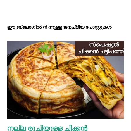
ഈ ബ്ലോഗിൽ നിന്നുള്ള ജനപ്രിയ പോസ്റ്റുകള്‍‌
നല്ല രുചിയുള്ള ചിക്കൻ