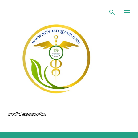
ഇതൊഴിവാക്കി പ്രധാന ഉള്ളടക്കത്തിലേക്ക് പോവുക
അറിവ് ആരോഗ്യം